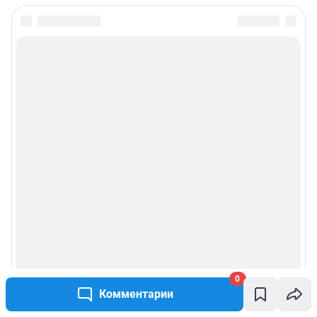
Сообщить новость
Рубрики
Реклама на сайте
Прайс-лист
О компании
Наши вакансии
Статистика канала в MAX
0
Комментарии
Все города сети