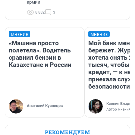
армии
8 882
3
МНЕНИЕ
МНЕНИЕ
«Машина просто
Мой банк меня
полетела». Водитель
бережет. Журн
сравнил бензин в
хотела снять 2
Казахстане и России
тысяч, чтобы п
кредит, — к не
приехала служ
безопасности
Ксения Владим
Анатолий Кузнецов
Автор мнения
РЕКОМЕНДУЕМ