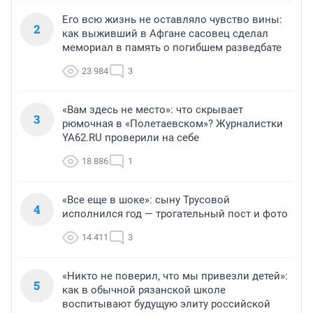
Его всю жизнь не оставляло чувство вины:
2
как выживший в Афгане сасовец сделал
мемориал в память о погибшем разведбате
23 984
3
«Вам здесь не место»: что скрывает
3
рюмочная в «Полетаевском»? Журналистки
YA62.RU проверили на себе
18 886
1
«Все еще в шоке»: сыну Трусовой
4
исполнился год — трогательный пост и фото
14 411
3
«Никто не поверил, что мы привезли детей»:
5
как в обычной рязанской школе
воспитывают будущую элиту российской