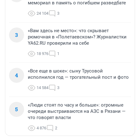
мемориал в память о погибшем разведбате
24 104
3
«Вам здесь не место»: что скрывает
3
рюмочная в «Полетаевском»? Журналистки
YA62.RU проверили на себе
18 976
1
«Все еще в шоке»: сыну Трусовой
4
исполнился год — трогательный пост и фото
14 584
3
«Люди стоят по часу и больше»: огромные
5
очереди выстраиваются на АЗС в Рязани —
что говорят власти
4 876
2