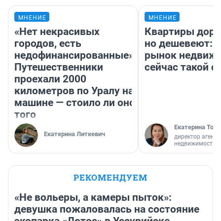
МНЕНИЕ
МНЕНИЕ
«Нет некрасивых
Квартиры дор
городов, есть
но дешевеют: 
недофинансированные».
рынок недвиж
Путешественники
сейчас такой 
проехали 2000
километров по Уралу на
машине — стоило ли оно
того
Екатерина Торо
Екатерина Литкевич
директор агентс
недвижимости
РЕКОМЕНДУЕМ
«Не вольеры, а камеры пыток»:
девушка пожаловалась на состояние
экопарка «Лотос» в Уссурийске