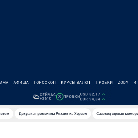
АММА
АФИША
ГОРОСКОП
КУРСЫ ВАЛЮТ
ПРОБКИ
ZODY
И
USD 82,17
СЕЙЧАС
3
ПРОБКИ
+26°C
EUR 94,84
летом
Девушка променяла Рязань на Херсон
Сасовец сделал мемор