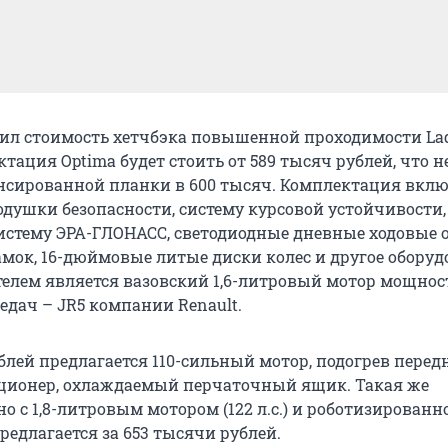
л стоимость хетчбэка повышенной проходимости Lad
тация Optima будет стоить от 589 тысяч рублей, что н
нсированной планки в 600 тысяч. Комплектация вклю
душки безопасности, систему курсовой устойчивости,
систему ЭРА-ГЛОНАСС, светодиодные дневные ходовые о
мок, 16-дюймовые литые диски колес и другое оборуд
елем является вазовский 1,6-литровый мотор мощнос
ередач – JR5 компании Renault.
блей предлагается 110-сильный мотор, подогрев перед
ционер, охлаждаемый перчаточный ящик. Такая же
о с 1,8-литровым мотором (122 л.с.) и роботизированн
едлагается за 653 тысячи рублей.