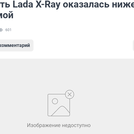
ть Lada X-Ray оказалась ниж
мой
601
 комментарий