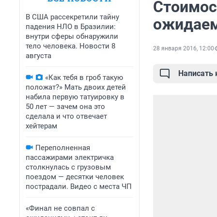
Стоимос
В США рассекретили тайну
ожидае
падения НЛО в Бразилии:
внутри сферы обнаружили
тело человека. Новости 8
28 января 2016, 12:00
августа
Написать
«Как тебя в гроб такую
положат?» Мать двоих детей
набила первую татуировку в
50 лет — зачем она это
сделала и что отвечает
хейтерам
Переполненная
пассажирами электричка
столкнулась с грузовым
поездом — десятки человек
пострадали. Видео с места ЧП
«Финал не совпал с