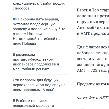
кондиционера: 5 работающих
способов
Версия Top старт
дополнен прот
Покорила пять вершин,
наружных зерка
оставила предсмертную
Автомобиль в а
записку и послание сыну. Что
и АМТ, предлагае
с телом Натальи
Наговициной, погибшей на
пике Победы
Для флагмански
лобового стекла
В рязанском
света и усиленн
противотуберкулезном
оснащенного дви
диспансере продолжается
масштабный ремонт
AMT – 723 тыс. 
Эти вопросы для будущих
Продажи автомоб
первоклассников под силу не
всем взрослым. А вам?
Фото: Фото АВТ
В Рыбном появится
пешеходный маршрут и