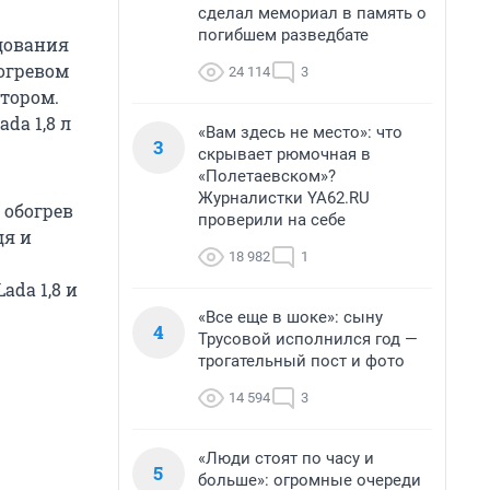
сделал мемориал в память о
погибшем разведбате
удования
огревом
24 114
3
тором.
da 1,8 л
«Вам здесь не место»: что
3
скрывает рюмочная в
«Полетаевском»?
Журналистки YA62.RU
 обогрев
проверили на себе
дя и
18 982
1
ada 1,8 и
«Все еще в шоке»: сыну
4
Трусовой исполнился год —
трогательный пост и фото
14 594
3
«Люди стоят по часу и
5
больше»: огромные очереди