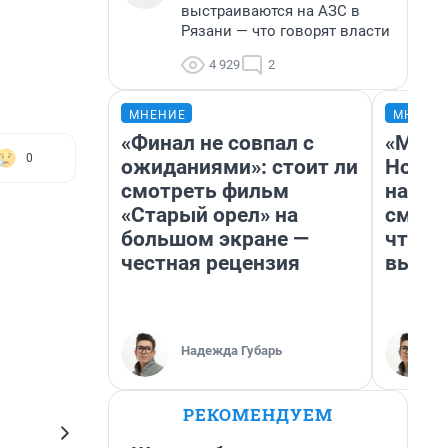
выстраиваются на АЗС в
Рязани — что говорят власти
4 929
2
МНЕНИЕ
МНЕНИ
«Финал не совпал с
«Мы в
0
ожиданиями»: стоит ли
Нолан
смотреть фильм
настр
«Старый орел» на
смотр
большом экране —
чтобы
честная рецензия
выгля
Надежда Губарь
РЕКОМЕНДУЕМ