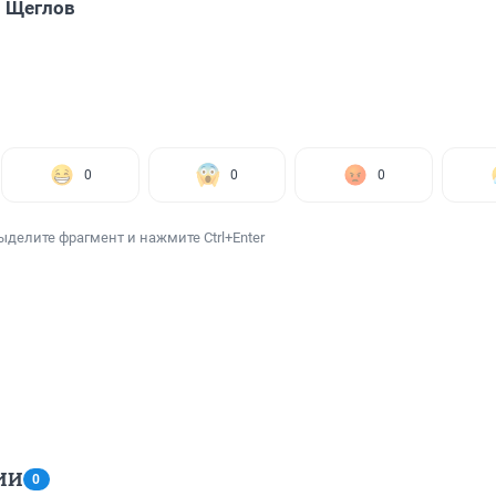
 Щеглов
0
0
0
ыделите фрагмент и нажмите Ctrl+Enter
ИИ
0