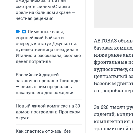
ожиданиями»: стоит ли
смотреть фильм «Старый
орел» на большом экране —
честная рецензия
Лимонные сады,
европейский Байкал и
АВТОВАЗ объяви
очередь к статуе Джульетты:
базовая комплек
путешественница съездила в
ниже ранее ано
Италию и рассказала, сколько
денег потратила
фронтальные по
аудиосистему, 
Российский диджей
центральный за
загадочно пропал в Таиланде
Базовым двигат
— связь с ним прервалась
л.с., коробка п
накануне его дня рождения
Новый жилой комплекс на 30
За 628 тысяч ру
домов построили в Пронском
сидений, конди
округе
комплектация, н
трансмиссией пр
Как спастись от жары без