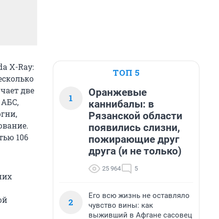
a X-Ray:
ТОП 5
есколько
чает две
Оранжевые
1
 АБС,
каннибалы: в
гни,
Рязанской области
ование.
появились слизни,
тью 106
пожирающие друг
друга (и не только)
25 964
5
них
Его всю жизнь не оставляло
ой
2
чувство вины: как
выживший в Афгане сасовец