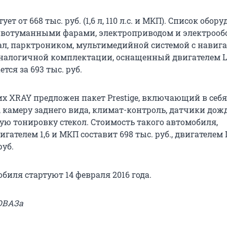
ует от 668 тыс. руб. (1,6 л, 110 л.с. и МКП). Cписок обор
ивотуманными фарами, электроприводом и электрооб
л, парктроником, мультимедийной системой с навига
налогичной комплектации, оснащенный двигателем La
тся за 693 тыс. руб.
х XRAY предложен пакет Prestige, включающий в себя
, камеру заднего вида, климат-контроль, датчики дож
ую тонировку стекол. Стоимость такого автомобиля,
гателем 1,6 и МКП составит 698 тыс. руб., двигателем L
руб.
иля стартуют 14 февраля 2016 года.
ОВАЗа