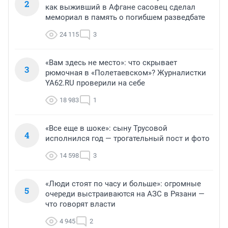
2
как выживший в Афгане сасовец сделал
мемориал в память о погибшем разведбате
24 115
3
«Вам здесь не место»: что скрывает
3
рюмочная в «Полетаевском»? Журналистки
YA62.RU проверили на себе
18 983
1
«Все еще в шоке»: сыну Трусовой
4
исполнился год — трогательный пост и фото
14 598
3
«Люди стоят по часу и больше»: огромные
5
очереди выстраиваются на АЗС в Рязани —
что говорят власти
4 945
2