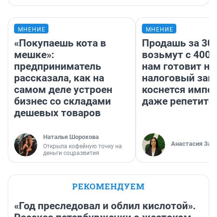
МНЕНИЕ
МНЕНИЕ
«Покупаешь кота в
Продашь за 300
мешке»:
возьмут с 4000
предприниматель
нам готовит н
рассказала, как на
налоговый зако
самом деле устроен
коснется импор
бизнес со складами
даже репетито
дешевых товаров
Наталья Шорохова
Анастасия Зав
Открыла кофейную точку на
деньги соцразвития
РЕКОМЕНДУЕМ
«Год преследовал и облил кислотой».