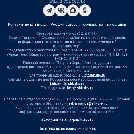
Мы в соцсетях
Контактные данные для Роскомнадзора и государственных органов
Сетевое издание www.ya62.ru (18+).
Зарегистрировано Федеральной службой по надзору в сфере связи,
информационных технологий и массовых коммуникаций
(Роскомнадзор).
Свидетельство о регистрации СМИ ЭЛ № ФС 77-89866 от 07.08.2025 г.
Учредитель: Общество с ограниченной ответственностью "ИНТЕРНЕТ
ТЕХНОЛОГИИ"
Главный редактор: Петунин Сергей Александрович
Адрес редакции: 390005, г. Рязань, ул. 1-ая Железнодорожная, дом 56,
офис Н110, +7-4912-29-54-40
Электронный адрес редакции:
62@shkulev.ru
Контактные данные для Роскомнадзора и государственных органов:
juristekat@shkulev.ru
Техподдержка:
help@shkulev.ru
Связаться с отделом продаж: 8 (383) 212-52-52, 8 (800) 200-03-83 (звонок
с сотового бесплатный),
reklamangs@shkulev.ru
Редакция сайта не несет ответственности за достоверность
информации, содержащейся в рекламных объявлениях.
Информация об ограничениях
Политика использования cookies