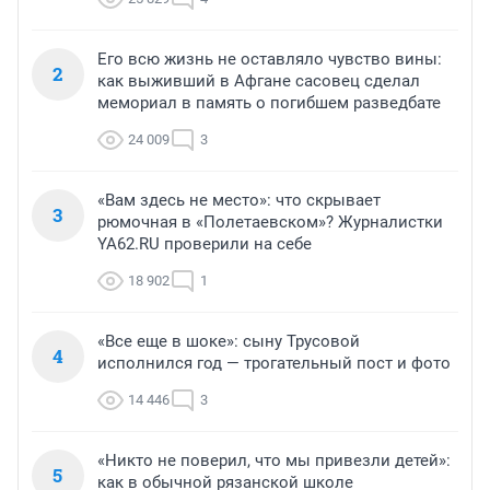
Его всю жизнь не оставляло чувство вины:
2
как выживший в Афгане сасовец сделал
мемориал в память о погибшем разведбате
24 009
3
«Вам здесь не место»: что скрывает
3
рюмочная в «Полетаевском»? Журналистки
YA62.RU проверили на себе
18 902
1
«Все еще в шоке»: сыну Трусовой
4
исполнился год — трогательный пост и фото
14 446
3
«Никто не поверил, что мы привезли детей»:
5
как в обычной рязанской школе