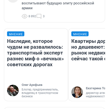
воспитывают будущую элиту российской
армии
8 892
3
МНЕНИЕ
МНЕНИЕ
Наследие, которое
Квартиры дор
чудом не развалилось:
но дешевеют: 
транспортный эксперт
рынок недвиж
разнес миф о «вечных»
сейчас такой 
советских дорогах
Олег Арефьев
Екатерина Торо
Блогер, предприниматель,
владелец в транспортном
директор агентс
бизнесе
недвижимости