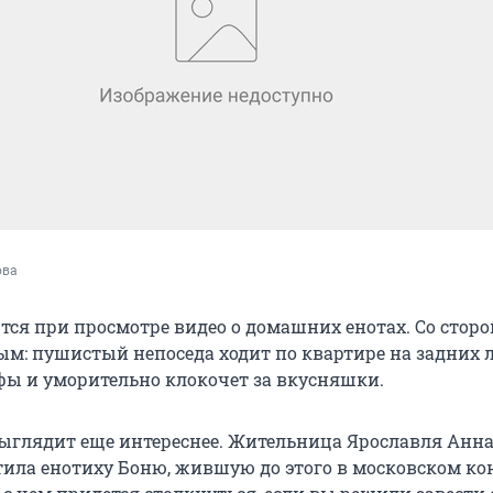
ова
ся при просмотре видео о домашних енотах. Со сторо
ым: пушистый непоседа ходит по квартире на задних л
ы и уморительно клокочет за вкусняшки.
 выглядит еще интереснее. Жительница Ярославля Анн
ила енотиху Боню, жившую до этого в московском к