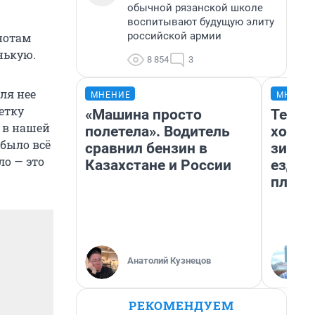
обычной рязанской школе
воспитывают будущую элиту
российской армии
нотам
нькую.
8 854
3
ля нее
МНЕНИЕ
МНЕНИ
етку
«Машина просто
Тепло
и в нашей
полетела». Водитель
холод
 было всё
сравнил бензин в
зимой
ло — это
Казахстане и России
ездит
плюсы
Анатолий Кузнецов
РЕКОМЕНДУЕМ