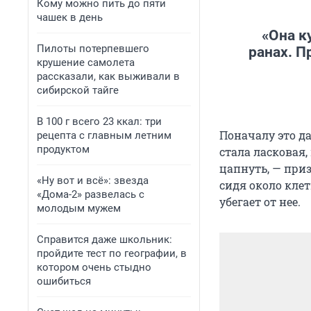
Кому можно пить до пяти
чашек в день
«Она к
Пилоты потерпевшего
ранах. П
крушение самолета
рассказали, как выживали в
сибирской тайге
В 100 г всего 23 ккал: три
Поначалу это да
рецепта с главным летним
продуктом
стала ласковая,
цапнуть, — приз
«Ну вот и всё»: звезда
сидя около кле
«Дома-2» развелась с
убегает от нее.
молодым мужем
Справится даже школьник:
пройдите тест по географии, в
котором очень стыдно
ошибиться