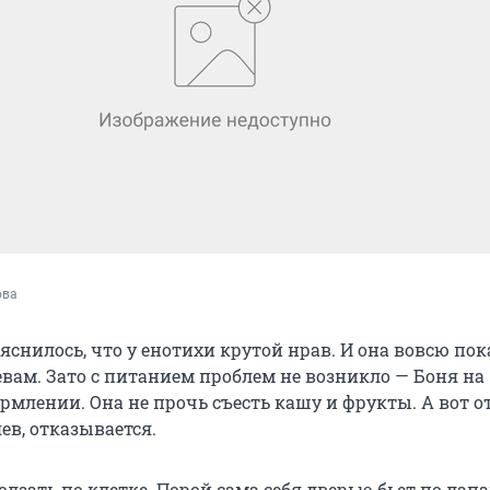
ова
яснилось, что у енотихи крутой нрав. И она вовсю по
евам. Зато с питанием проблем не возникло — Боня на
млении. Она не прочь съесть кашу и фрукты. А вот от
ев, отказывается.
лзать по клетке. Порой сама себя дверью бьет по лапа