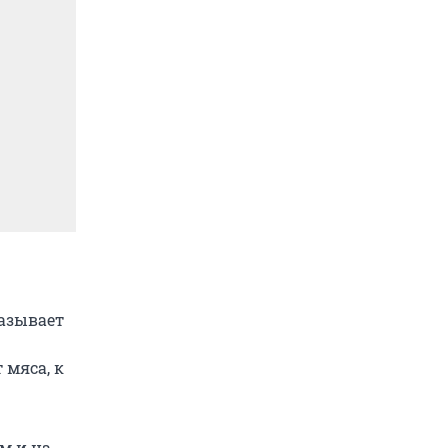
казывает
 мяса, к
м и на