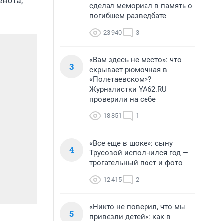
енота,
сделал мемориал в память о
погибшем разведбате
23 940
3
«Вам здесь не место»: что
3
скрывает рюмочная в
«Полетаевском»?
Журналистки YA62.RU
проверили на себе
18 851
1
«Все еще в шоке»: сыну
4
Трусовой исполнился год —
трогательный пост и фото
12 415
2
«Никто не поверил, что мы
5
привезли детей»: как в