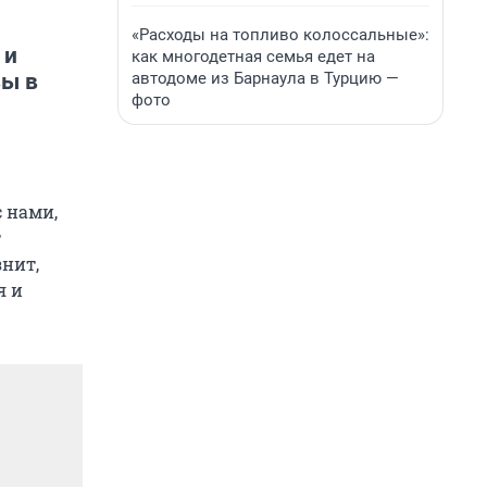
«Расходы на топливо колоссальные»:
 и
как многодетная семья едет на
автодоме из Барнаула в Турцию —
вы в
фото
с нами,
т
знит,
я и