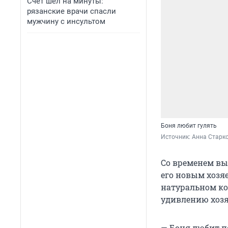
Счет шел на минуты:
рязанские врачи спасли
мужчину с инсультом
Боня любит гулять
Источник: 
Анна Старк
Со временем вы
его новым хозя
натуральном кор
удивлению хозя
— Боня любит по