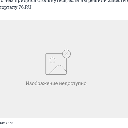
, с чем придется столкнуться, если вы решили завести 
порталу 76.RU.
внимания