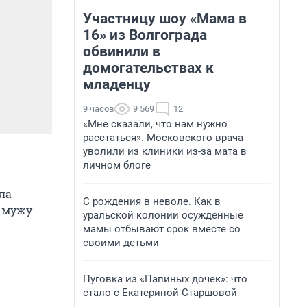
Участницу шоу «Мама в
16» из Волгограда
обвинили в
домогательствах к
младенцу
9 часов
9 569
12
«Мне сказали, что нам нужно
расстаться». Московского врача
уволили из клиники из-за мата в
личном блоге
ла
С рождения в неволе. Как в
е мужу
уральской колонии осужденные
мамы отбывают срок вместе со
своими детьми
Пуговка из «Папиных дочек»: что
стало с Екатериной Старшовой