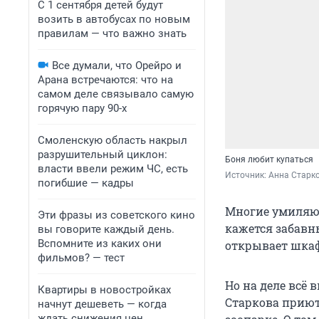
С 1 сентября детей будут
возить в автобусах по новым
правилам — что важно знать
Все думали, что Орейро и
Арана встречаются: что на
самом деле связывало самую
горячую пару 90-х
Смоленскую область накрыл
разрушительный циклон:
Боня любит купаться
власти ввели режим ЧС, есть
Источник: 
Анна Старк
погибшие — кадры
Многие умиляют
Эти фразы из советского кино
кажется забавн
вы говорите каждый день.
Вспомните из каких они
открывает шкаф
фильмов? — тест
Но на деле всё
Квартиры в новостройках
Старкова приют
начнут дешеветь — когда
ждать снижения цен