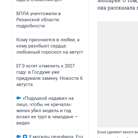
зоопарке. О том
она рассказала 
БПЛА уничтожили в
Рязанской области:
подробности
Кому признаются в любви, а
кому разобьют сердце:
любовный гороскоп на август
ЕГЭ хотят отменить к 2027
году: в Госдуме уже
придумали замену. Новости 6
августа
«Подушкой надавил на
лицо, чтобы не кричала»:
жених убил модель и год
возил ее труп в чемодане —
видео
Боне уделяют много 
У могилы педофила. Его