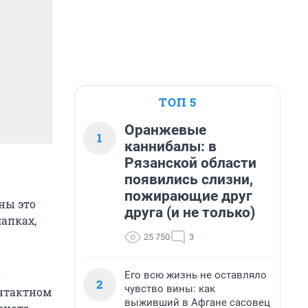
ТОП 5
Оранжевые
1
каннибалы: в
Рязанской области
появились слизни,
пожирающие друг
ны это
друга (и не только)
апках,
25 750
3
а
Его всю жизнь не оставляло
2
чувство вины: как
онтактном
выживший в Афгане сасовец