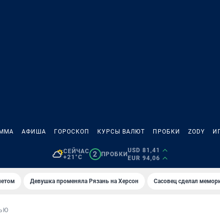
АММА
АФИША
ГОРОСКОП
КУРСЫ ВАЛЮТ
ПРОБКИ
ZODY
И
USD 81,41
СЕЙЧАС
2
ПРОБКИ
+21°C
EUR 94,06
летом
Девушка променяла Рязань на Херсон
Сасовец сделал мемор
ЬЮ