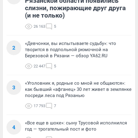
Рязанской области появились
слизни, пожирающие друг друга
(и не только)
26 163
5
«Девчонки, вы испытываете судьбу»: что
2
творится в подпольной рюмочной на
Березовой в Рязани — обзор YA62.RU
22 447
5
«Уголовник я, родные со мной не общаются»:
3
как бывший «афганец» 30 лет живет в землянке
посреди леса под Рязанью
17 793
7
«Все еще в шоке»: сыну Трусовой исполнился
4
год — трогательный пост и фото