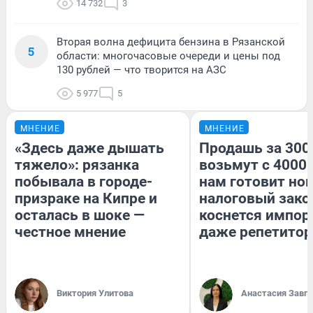
14 732
3
Вторая волна дефицита бензина в Рязанской
5
области: многочасовые очереди и цены под
130 рублей — что творится на АЗС
5 977
5
МНЕНИЕ
МНЕНИЕ
«Здесь даже дышать
Продашь за 3000
тяжело»: рязанка
возьмут с 4000.
побывала в городе-
нам готовит но
призраке на Кипре и
налоговый зако
осталась в шоке —
коснется импор
честное мнение
даже репетитор
Виктория Улитова
Анастасия Завг