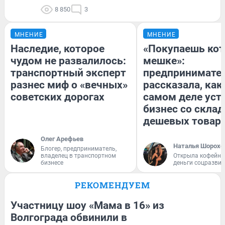
8 850
3
МНЕНИЕ
МНЕНИЕ
Наследие, которое
«Покупаешь кот
чудом не развалилось:
мешке»:
транспортный эксперт
предпринимате
разнес миф о «вечных»
рассказала, как
советских дорогах
самом деле уст
бизнес со скла
дешевых товар
Олег Арефьев
Наталья Шорохо
Блогер, предприниматель,
владелец в транспортном
Открыла кофейну
бизнесе
деньги соцразви
РЕКОМЕНДУЕМ
Участницу шоу «Мама в 16» из
Волгограда обвинили в