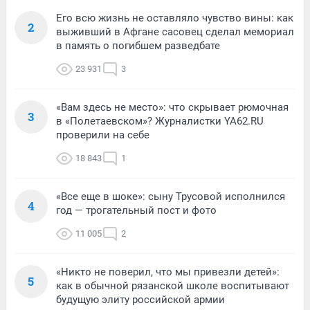
Его всю жизнь не оставляло чувство вины: как
2
выживший в Афгане сасовец сделал мемориал
в память о погибшем разведбате
23 931
3
«Вам здесь не место»: что скрывает рюмочная
3
в «Полетаевском»? Журналистки YA62.RU
проверили на себе
18 843
1
«Все еще в шоке»: сыну Трусовой исполнился
4
год — трогательный пост и фото
11 005
2
«Никто не поверил, что мы привезли детей»:
5
как в обычной рязанской школе воспитывают
будущую элиту российской армии