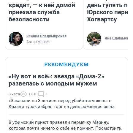
кредит, — к ней домой
день гулять по
приехала служба
Юрского перио
безопасности
Хогвартсу
Ксения Владимирская
Яна Шаламова
Автор мнения
РЕКОМЕНДУЕМ
«Ну вот и всё»: звезда «Дома-2»
развелась с молодым мужем
3 часа
1 310
1
«Заказали на 3-летие»: перед убийством жены в
Казани турок забрал торт на день рождения сына
В уфимский приют привезли пермячку Марину,
которая почти ничего о себе не помнит. Посмотрите,