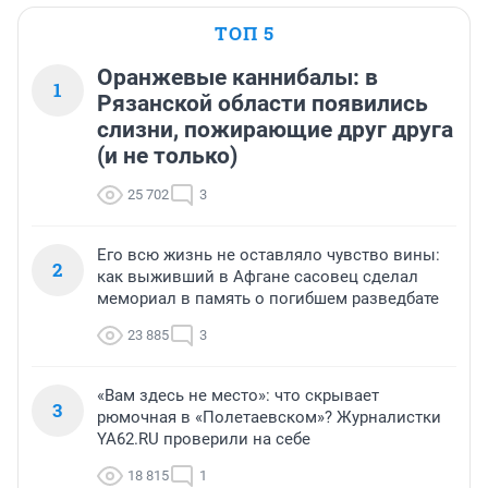
ТОП 5
Оранжевые каннибалы: в
1
Рязанской области появились
слизни, пожирающие друг друга
(и не только)
25 702
3
Его всю жизнь не оставляло чувство вины:
2
как выживший в Афгане сасовец сделал
мемориал в память о погибшем разведбате
23 885
3
«Вам здесь не место»: что скрывает
3
рюмочная в «Полетаевском»? Журналистки
YA62.RU проверили на себе
18 815
1