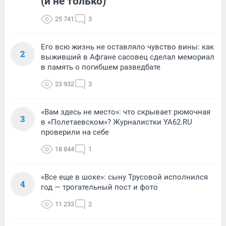
(и не только)
25 741
3
Его всю жизнь не оставляло чувство вины: как
2
выживший в Афгане сасовец сделал мемориал
в память о погибшем разведбате
23 932
3
«Вам здесь не место»: что скрывает рюмочная
3
в «Полетаевском»? Журналистки YA62.RU
проверили на себе
18 844
1
«Все еще в шоке»: сыну Трусовой исполнился
4
год — трогательный пост и фото
11 233
2