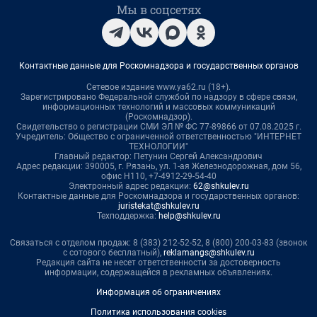
Мы в соцсетях
Контактные данные для Роскомнадзора и государственных органов
Сетевое издание www.ya62.ru (18+).
Зарегистрировано Федеральной службой по надзору в сфере связи,
информационных технологий и массовых коммуникаций
(Роскомнадзор).
Свидетельство о регистрации СМИ ЭЛ № ФС 77-89866 от 07.08.2025 г.
Учредитель: Общество с ограниченной ответственностью "ИНТЕРНЕТ
ТЕХНОЛОГИИ"
Главный редактор: Петунин Сергей Александрович
Адрес редакции: 390005, г. Рязань, ул. 1-ая Железнодорожная, дом 56,
офис Н110, +7-4912-29-54-40
Электронный адрес редакции:
62@shkulev.ru
Контактные данные для Роскомнадзора и государственных органов:
juristekat@shkulev.ru
Техподдержка:
help@shkulev.ru
Связаться с отделом продаж: 8 (383) 212-52-52, 8 (800) 200-03-83 (звонок
с сотового бесплатный),
reklamangs@shkulev.ru
Редакция сайта не несет ответственности за достоверность
информации, содержащейся в рекламных объявлениях.
Информация об ограничениях
Политика использования cookies