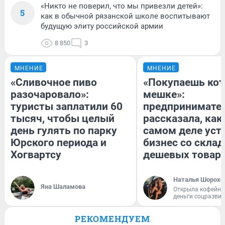
«Никто не поверил, что мы привезли детей»:
5
как в обычной рязанской школе воспитывают
будущую элиту российской армии
8 850
3
МНЕНИЕ
МНЕНИЕ
«Сливочное пиво
«Покупаешь кот
разочаровало»:
мешке»:
туристы заплатили 60
предпринимате
тысяч, чтобы целый
рассказала, как
день гулять по парку
самом деле уст
Юрского периода и
бизнес со скла
Хогвартсу
дешевых товар
Наталья Шорохо
Яна Шаламова
Открыла кофейну
деньги соцразви
РЕКОМЕНДУЕМ