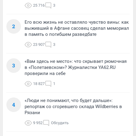
25 716
3
Его всю жизнь не оставляло чувство вины: как
2
выживший в Афгане сасовец сделал мемориал
в память о погибшем разведбате
23 907
3
«Вам здесь не место»: что скрывает рюмочная
3
в «Полетаевском»? Журналистки YA62.RU
проверили на себе
18 827
1
«Люди не понимают, что будет дальше»:
4
репортаж со сгоревшего склада Wildberries в
Рязани
9 952
Обсудить