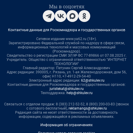
Мы в соцсетях
Контактные данные для Роскомнадзора и государственных органов
Сетевое издание www.ya62.ru (18+).
Зарегистрировано Федеральной службой по надзору в сфере связи,
информационных технологий и массовых коммуникаций
(Роскомнадзор).
Свидетельство о регистрации СМИ ЭЛ № ФС 77-89866 от 07.08.2025 г.
Учредитель: Общество с ограниченной ответственностью "ИНТЕРНЕТ
ТЕХНОЛОГИИ"
Главный редактор: Петунин Сергей Александрович
Адрес редакции: 390005, г. Рязань, ул. 1-ая Железнодорожная, дом 56,
офис Н110, +7-4912-29-54-40
Электронный адрес редакции:
62@shkulev.ru
Контактные данные для Роскомнадзора и государственных органов:
juristekat@shkulev.ru
Техподдержка:
help@shkulev.ru
Связаться с отделом продаж: 8 (383) 212-52-52, 8 (800) 200-03-83 (звонок
с сотового бесплатный),
reklamangs@shkulev.ru
Редакция сайта не несет ответственности за достоверность
информации, содержащейся в рекламных объявлениях.
Информация об ограничениях