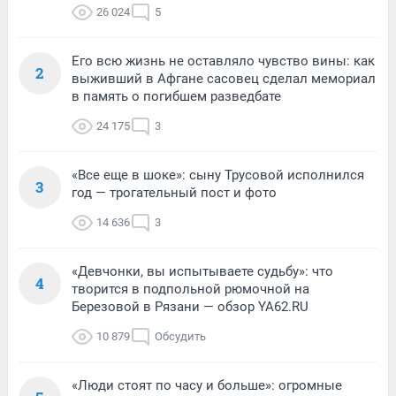
26 024
5
Его всю жизнь не оставляло чувство вины: как
2
выживший в Афгане сасовец сделал мемориал
в память о погибшем разведбате
24 175
3
«Все еще в шоке»: сыну Трусовой исполнился
3
год — трогательный пост и фото
14 636
3
«Девчонки, вы испытываете судьбу»: что
4
творится в подпольной рюмочной на
Березовой в Рязани — обзор YA62.RU
10 879
Обсудить
«Люди стоят по часу и больше»: огромные