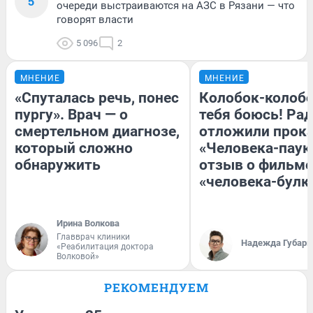
5
очереди выстраиваются на АЗС в Рязани — что
говорят власти
5 096
2
МНЕНИЕ
МНЕНИЕ
«Спуталась речь, понес
Колобок-колобо
пургу». Врач — о
тебя боюсь! Рад
смертельном диагнозе,
отложили прок
который сложно
«Человека-паук
обнаружить
отзыв о фильме
«человека-булк
Ирина Волкова
Главврач клиники
Надежда Губарь
«Реабилитация доктора
Волковой»
РЕКОМЕНДУЕМ