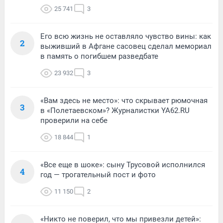
25 741
3
Его всю жизнь не оставляло чувство вины: как
2
выживший в Афгане сасовец сделал мемориал
в память о погибшем разведбате
23 932
3
«Вам здесь не место»: что скрывает рюмочная
3
в «Полетаевском»? Журналистки YA62.RU
проверили на себе
18 844
1
«Все еще в шоке»: сыну Трусовой исполнился
4
год — трогательный пост и фото
11 150
2
«Никто не поверил, что мы привезли детей»: