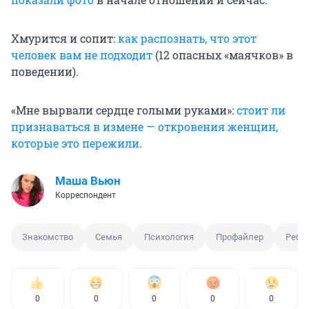
Хмурится и сопит:
как распознать, что этот
человек вам не подходит
(12 опасных «маячков» в
поведении).
«Мне вырвали сердце голыми руками»:
стоит ли
признаваться в измене — откровения женщин,
которые это пережили
.
Маша Вьюн
Корреспондент
Знакомство
Семья
Психология
Профайлер
Ребе
0
0
0
0
0