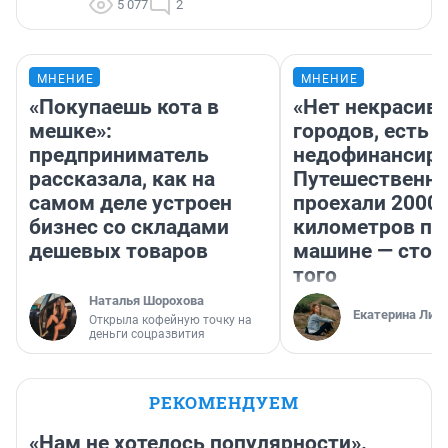
5 077
2
МНЕНИЕ
МНЕНИЕ
«Покупаешь кота в
«Нет некрасив
мешке»:
городов, есть
предприниматель
недофинансиро
рассказала, как на
Путешественн
самом деле устроен
проехали 2000
бизнес со складами
километров по 
дешевых товаров
машине — стои
того
Наталья Шорохова
Екатерина Лит
Открыла кофейную точку на
деньги соцразвития
РЕКОМЕНДУЕМ
«Нам не хотелось популярности».