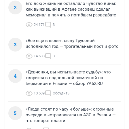
Его всю жизнь не оставляло чувство вины:
2
как выживший в Афгане сасовец сделал
мемориал в память о погибшем разведбате
24 171
3
«Все еще в шоке»: сыну Трусовой
3
исполнился год — трогательный пост и фото
14 633
3
«Девчонки, вы испытываете судьбу»: что
4
творится в подпольной рюмочной на
Березовой в Рязани — обзор YA62.RU
10 539
Обсудить
«Люди стоят по часу и больше»: огромные
5
очереди выстраиваются на АЗС в Рязани —
что говорят власти