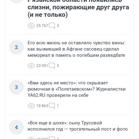
слизни, пожирающие друг друга
(и не только)
25 767
3
Его всю жизнь не оставляло чувство вины:
2
как выживший в Афгане сасовец сделал
мемориал в память о погибшем разведбате
23 951
3
«Вам здесь не место»: что скрывает
3
рюмочная в «Полетаевском»? Журналистки
YA62.RU проверили на себе
18 863
1
«Все еще в шоке»: сыну Трусовой
4
исполнился год — трогательный пост и фото