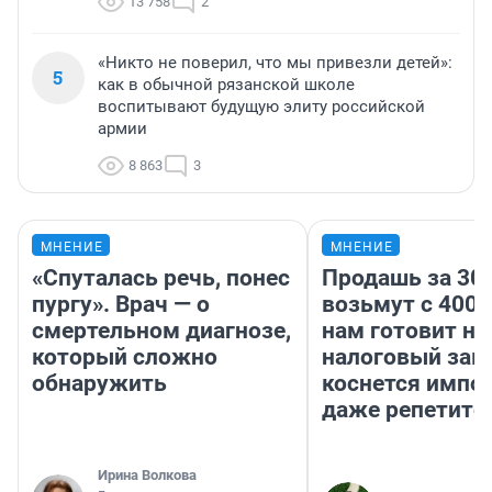
13 758
2
«Никто не поверил, что мы привезли детей»:
5
как в обычной рязанской школе
воспитывают будущую элиту российской
армии
8 863
3
МНЕНИЕ
МНЕНИЕ
«Спуталась речь, понес
Продашь за 300
пургу». Врач — о
возьмут с 4000
смертельном диагнозе,
нам готовит н
который сложно
налоговый зако
обнаружить
коснется импор
даже репетито
Ирина Волкова