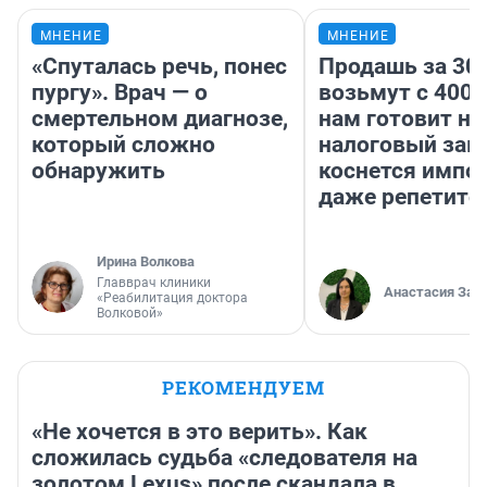
МНЕНИЕ
МНЕНИЕ
«Спуталась речь, понес
Продашь за 300
пургу». Врач — о
возьмут с 4000
смертельном диагнозе,
нам готовит н
который сложно
налоговый зако
обнаружить
коснется импор
даже репетито
Ирина Волкова
Главврач клиники
Анастасия Зав
«Реабилитация доктора
Волковой»
РЕКОМЕНДУЕМ
«Не хочется в это верить». Как
сложилась судьба «следователя на
золотом Lexus» после скандала в