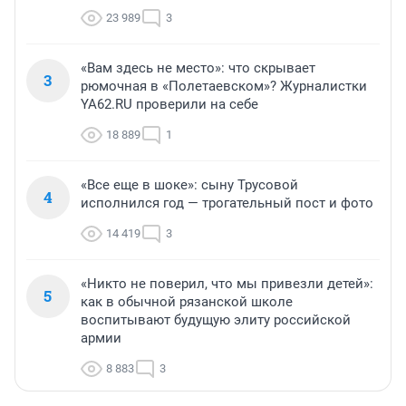
23 989
3
«Вам здесь не место»: что скрывает
3
рюмочная в «Полетаевском»? Журналистки
YA62.RU проверили на себе
18 889
1
«Все еще в шоке»: сыну Трусовой
4
исполнился год — трогательный пост и фото
14 419
3
«Никто не поверил, что мы привезли детей»:
5
как в обычной рязанской школе
воспитывают будущую элиту российской
армии
8 883
3