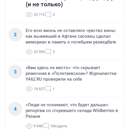
(и не только)
25 715
3
Его всю жизнь не оставляло чувство вины:
2
как выживший в Афгане сасовец сделал
мемориал в память о погибшем разведбате
23 906
3
«Вам здесь не место»: что скрывает
3
рюмочная в «Полетаевском»? Журналистки
YA62.RU проверили на себе
18 827
1
«Люди не понимают, что будет дальше»:
4
репортаж со сгоревшего склада Wildberries в
Рязани
9 948
Обсудить