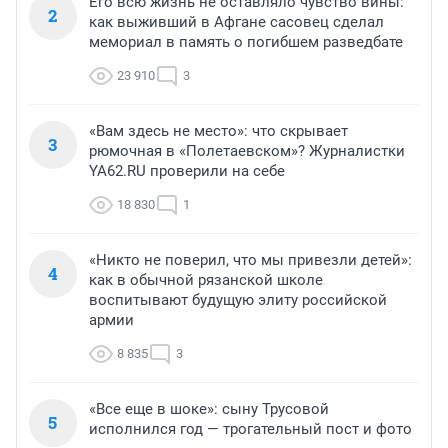
Его всю жизнь не оставляло чувство вины:
2
как выживший в Афгане сасовец сделал
мемориал в память о погибшем разведбате
23 910
3
«Вам здесь не место»: что скрывает
3
рюмочная в «Полетаевском»? Журналистки
YA62.RU проверили на себе
18 830
1
«Никто не поверил, что мы привезли детей»:
4
как в обычной рязанской школе
воспитывают будущую элиту российской
армии
8 835
3
«Все еще в шоке»: сыну Трусовой
5
исполнился год — трогательный пост и фото