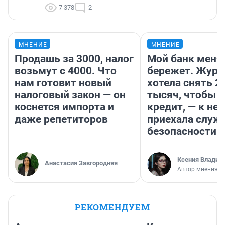
7 378
2
МНЕНИЕ
МНЕНИЕ
Продашь за 3000, налог
Мой банк меня
возьмут с 4000. Что
бережет. Журн
нам готовит новый
хотела снять 2
налоговый закон — он
тысяч, чтобы п
коснется импорта и
кредит, — к не
даже репетиторов
приехала служ
безопасности
Ксения Владим
Анастасия Завгородняя
Автор мнения
РЕКОМЕНДУЕМ