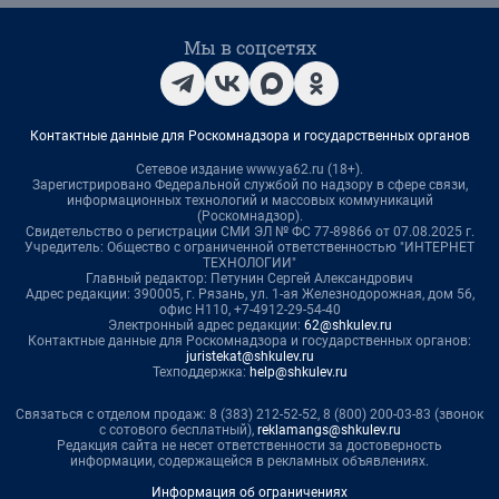
Мы в соцсетях
Контактные данные для Роскомнадзора и государственных органов
Сетевое издание www.ya62.ru (18+).
Зарегистрировано Федеральной службой по надзору в сфере связи,
информационных технологий и массовых коммуникаций
(Роскомнадзор).
Свидетельство о регистрации СМИ ЭЛ № ФС 77-89866 от 07.08.2025 г.
Учредитель: Общество с ограниченной ответственностью "ИНТЕРНЕТ
ТЕХНОЛОГИИ"
Главный редактор: Петунин Сергей Александрович
Адрес редакции: 390005, г. Рязань, ул. 1-ая Железнодорожная, дом 56,
офис Н110, +7-4912-29-54-40
Электронный адрес редакции:
62@shkulev.ru
Контактные данные для Роскомнадзора и государственных органов:
juristekat@shkulev.ru
Техподдержка:
help@shkulev.ru
Связаться с отделом продаж: 8 (383) 212-52-52, 8 (800) 200-03-83 (звонок
с сотового бесплатный),
reklamangs@shkulev.ru
Редакция сайта не несет ответственности за достоверность
информации, содержащейся в рекламных объявлениях.
Информация об ограничениях