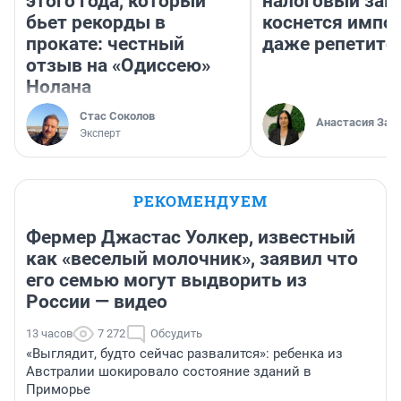
этого года, который
налоговый зако
бьет рекорды в
коснется импор
прокате: честный
даже репетито
отзыв на «Одиссею»
Нолана
Стас Соколов
Анастасия Зав
Эксперт
РЕКОМЕНДУЕМ
Фермер Джастас Уолкер, известный
как «веселый молочник», заявил что
его семью могут выдворить из
России — видео
13 часов
7 272
Обсудить
«Выглядит, будто сейчас развалится»: ребенка из
Австралии шокировало состояние зданий в
Приморье