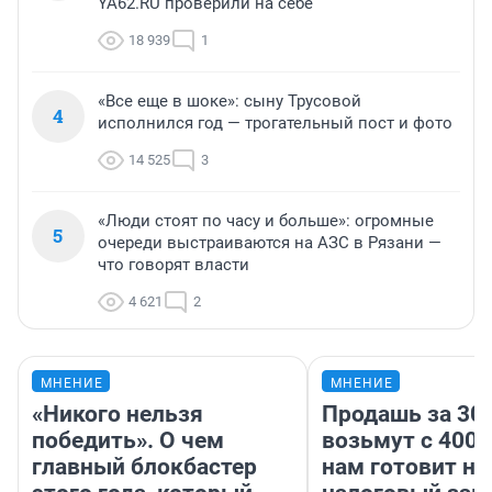
YA62.RU проверили на себе
18 939
1
«Все еще в шоке»: сыну Трусовой
4
исполнился год — трогательный пост и фото
14 525
3
«Люди стоят по часу и больше»: огромные
5
очереди выстраиваются на АЗС в Рязани —
что говорят власти
4 621
2
МНЕНИЕ
МНЕНИЕ
«Никого нельзя
Продашь за 300
победить». О чем
возьмут с 4000
главный блокбастер
нам готовит н