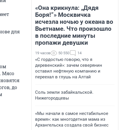
Они
«Она крикнула: „Дядя
меет
Боря!“» Москвичка
исчезла ночью у океана во
Вьетнаме. Что произошло
нове для
в последние минуты
пропажи девушки
19 часов
50 550
14
«С гордостью говорю, что я
деревенский»: зачем северянин
ном
оставил нефтяную компанию и
. Мясо
переехал в глушь на Алтай
ановятся
гов, до
Соль земли забайкальской.
м
Нижегородцевы
«Мы начали в самое нестабильное
время»: как многодетная мама из
Архангельска создала свой бизнес