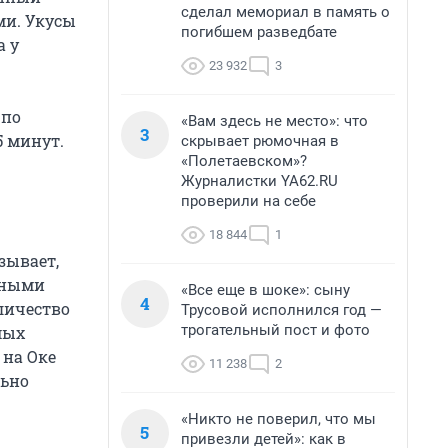
сделал мемориал в память о
ми. Укусы
погибшем разведбате
а у
23 932
3
 по
«Вам здесь не место»: что
3
5 минут.
скрывает рюмочная в
«Полетаевском»?
Журналистки YA62.RU
проверили на себе
18 844
1
зывает,
нными
«Все еще в шоке»: сыну
4
личество
Трусовой исполнился год —
трогательный пост и фото
мых
 на Оке
11 238
2
льно
«Никто не поверил, что мы
5
привезли детей»: как в