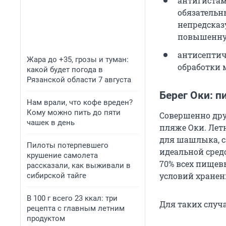
антигистам
обязательн
непредсказ
повышенную
антисептич
Жара до +35, грозы и туман:
обработки м
какой будет погода в
Рязанской области 7 августа
Берег Оки: п
Нам врали, что кофе вреден?
Кому можно пить до пяти
Совершенно дру
чашек в день
пляже Оки. Лет
для шашлыка, с
Пилоты потерпевшего
идеальной сред
крушение самолета
70% всех пищев
рассказали, как выживали в
условий хранен
сибирской тайге
В 100 г всего 23 ккал: три
Для таких случ
рецепта с главным летним
продуктом