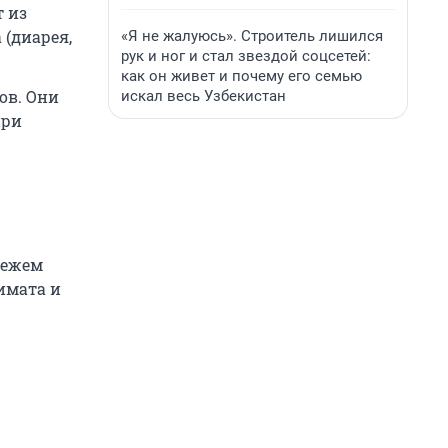
т из
(диарея,
«Я не жалуюсь». Строитель лишился
рук и ног и стал звездой соцсетей:
как он живет и почему его семью
ов. Они
искал весь Узбекистан
при
вежем
имата и