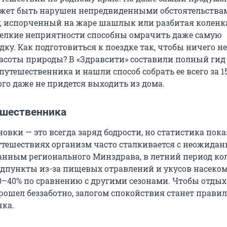
жет быть нарушен непредвиденными обстоятельства
, испорченный на жаре шашлык или разбитая коленк
мелкие неприятности способны омрачить даже самую
ку. Как подготовиться к поездке так, чтобы ничего не
расоты природы? В «Здравсити» составили полный гид
путешественника и нашли способ собрать ее всего за 1
ого даже не придется выходить из дома.
ешественника
овки — это всегда заряд бодрости, но статистика пока
утешествиях организм часто сталкивается с неожида
анным регионального Минздрава, в летний период ко
дпункты из-за пищевых отравлений и укусов насеко
30–40% по сравнению с другими сезонами. Чтобы отдых
рошел беззаботно, залогом спокойствия станет прави
чка.