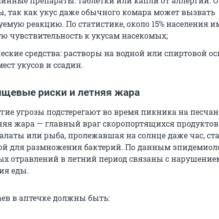
инные препараты: таблетки или капли от аллергии. 
ы, так как укус даже обычного комара может вызвать
уемую реакцию. По статистике, около 15% населения и
 чувствительность к укусам насекомых;
еские средства: растворы на водной или спиртовой ос
ест укусов и ссадин.
ищевые риски и летняя жара
гие угрозы подстерегают во время пикника на песча
няя жара — главный враг скоропортящихся продуктов
алаты или рыба, пролежавшая на солнце даже час, ст
ой для размножения бактерий. По данным эпидемиоло
ых отравлений в летний период связаны с нарушение
ия еды.
аев в аптечке должны быть: