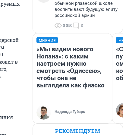
обычной рязанской школе
нируемых
воспитывают будущую элиту
российской армии
8 850
3
щерской
МНЕНИЕ
МНЕНИ
ым
«Мы видим нового
«Спут
00
Нолана»: с каким
пургу»
ходит в
настроем нужно
смерт
го,
смотреть «Одиссею»,
котор
ь
чтобы она не
обнар
выглядела как фиаско
Надежда Губарь
линия
РЕКОМЕНДУЕМ