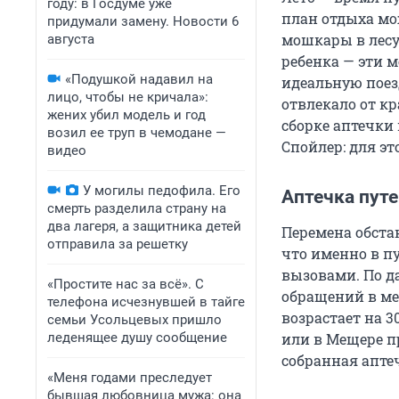
году: в Госдуме уже
план отдыха мо
придумали замену. Новости 6
мошкары в лесу
августа
ребенка — эти 
«Подушкой надавил на
идеальную поезд
лицо, чтобы не кричала»:
отвлекало от к
жених убил модель и год
сборке аптечки 
возил ее труп в чемодане —
Спойлер: для эт
видео
У могилы педофила. Его
Аптечка пут
смерть разделила страну на
два лагеря, а защитника детей
Перемена обстан
отправила за решетку
что именно в п
вызовами. По д
«Простите нас за всё». С
обращений в ме
телефона исчезнувшей в тайге
возрастает на 
семьи Усольцевых пришло
леденящее душу сообщение
или в Мещере п
собранная апте
«Меня годами преследует
бывшая любовница мужа: она