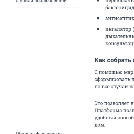
перевязочн
о новой возлюбленной
бактерицид
антисептик
ингалятор (
дыхательны
консультац
Как собрать 
С помощью марк
сформировать п
на все случаи ж
Это позволяет н
Платформа позв
удобный способ
дом.
Обменял фальшивые