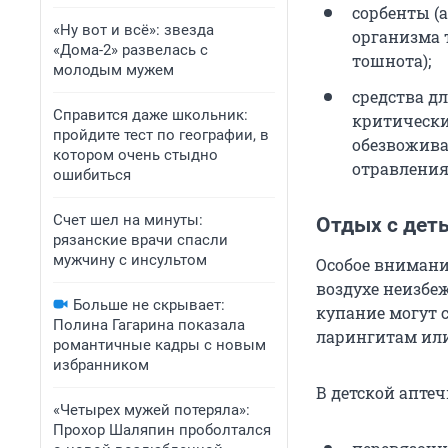
сорбенты (
«Ну вот и всё»: звезда
организма 
«Дома-2» развелась с
тошнота);
молодым мужем
средства д
Справится даже школьник:
критически
пройдите тест по географии, в
обезвожива
котором очень стыдно
отравления
ошибиться
Счет шел на минуты:
Отдых с дет
рязанские врачи спасли
мужчину с инсультом
Особое внимани
воздухе неизбе
Больше не скрывает:
купание могут 
Полина Гагарина показала
ларингитам или
романтичные кадры с новым
избранником
В детской апте
«Четырех мужей потеряла»:
Прохор Шаляпин проболтался