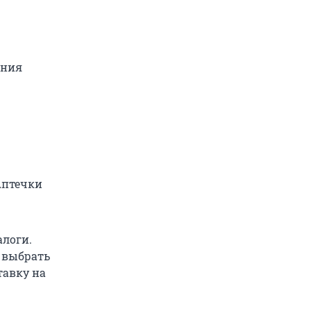
ания
Аптечки
алоги.
 выбрать
тавку на