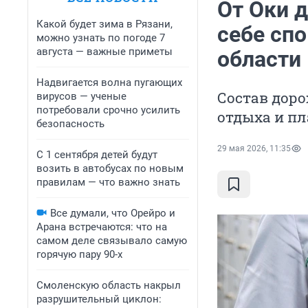
От Оки 
Какой будет зима в Рязани,
себе сп
можно узнать по погоде 7
августа — важные приметы
области
Надвигается волна пугающих
Состав дор
вирусов — ученые
потребовали срочно усилить
отдыха и п
безопасность
29 мая 2026, 11:35
С 1 сентября детей будут
возить в автобусах по новым
правилам — что важно знать
Все думали, что Орейро и
Арана встречаются: что на
самом деле связывало самую
горячую пару 90-х
Смоленскую область накрыл
разрушительный циклон: