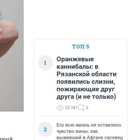
ТОП 5
Оранжевые
1
каннибалы: в
Рязанской области
появились слизни,
пожирающие друг
друга (и не только)
25 741
3
Его всю жизнь не оставляло
2
чувство вины: как
выживший в Афгане сасовец
анный