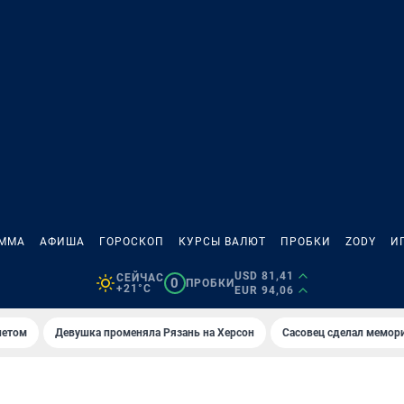
АММА
АФИША
ГОРОСКОП
КУРСЫ ВАЛЮТ
ПРОБКИ
ZODY
И
USD 81,41
СЕЙЧАС
0
ПРОБКИ
+21°C
EUR 94,06
летом
Девушка променяла Рязань на Херсон
Сасовец сделал мемор