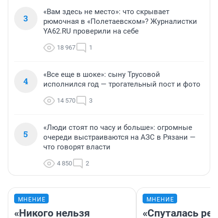
«Вам здесь не место»: что скрывает
3
рюмочная в «Полетаевском»? Журналистки
YA62.RU проверили на себе
18 967
1
«Все еще в шоке»: сыну Трусовой
4
исполнился год — трогательный пост и фото
14 570
3
«Люди стоят по часу и больше»: огромные
5
очереди выстраиваются на АЗС в Рязани —
что говорят власти
4 850
2
МНЕНИЕ
МНЕНИЕ
«Никого нельзя
«Спуталась реч