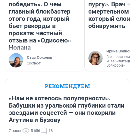
победить». О чем
пургу». Врач — 
главный блокбастер
смертельном д
этого года, который
который слож
бьет рекорды в
обнаружить
прокате: честный
отзыв на «Одиссею»
Нолана
Ирина Волкова
Главврач клини
Стас Соколов
«Реабилитация 
Эксперт
Волковой»
РЕКОМЕНДУЕМ
«Нам не хотелось популярности».
Бабушки из уральской глубинки стали
звездами соцсетей — они покорили
Агутина и Бузову
7 часов
5 656
18