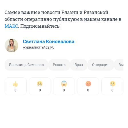
Самые важные новости Рязани и Рязанской
области оперативно публикуем в нашем канале в
МАКС
. Подписывайтесь!
Светлана Коновалова
журналист YA62.RU
Больница Семашко
Рязань
Врач
Операция
Вызд
0
0
0
0
0