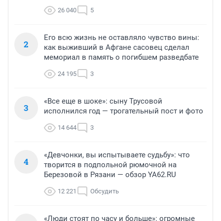
26 040
5
Его всю жизнь не оставляло чувство вины:
2
как выживший в Афгане сасовец сделал
мемориал в память о погибшем разведбате
24 195
3
«Все еще в шоке»: сыну Трусовой
3
исполнился год — трогательный пост и фото
14 644
3
«Девчонки, вы испытываете судьбу»: что
4
творится в подпольной рюмочной на
Березовой в Рязани — обзор YA62.RU
12 221
Обсудить
«Люди стоят по часу и больше»: огромные