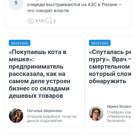
5
очереди выстраиваются на АЗС в Рязани —
что говорят власти
5 151
2
МНЕНИЕ
МНЕНИЕ
«Покупаешь кота в
«Спуталась реч
мешке»:
пургу». Врач — 
предприниматель
смертельном д
рассказала, как на
который слож
самом деле устроен
обнаружить
бизнес со складами
дешевых товаров
Ирина Волкова
Наталья Шорохова
Главврач клини
Открыла кофейную точку на
«Реабилитация 
деньги соцразвития
Волковой»