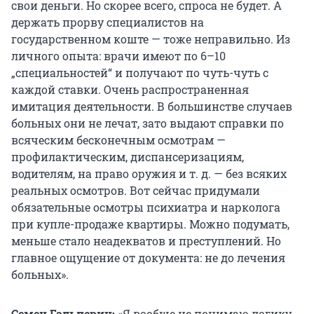
свои деньги. Но скорее всего, спроса не будет. А
держать прорву специалистов на
государственном коште — тоже неправильно. Из
личного опыта: врачи имеют по 6–10
„специальностей“ и получают по чуть-чуть с
каждой ставки. Очень распространенная
имитация деятельности. В большинстве случаев
больных они не лечат, зато выдают справки по
всяческим бесконечным осмотрам —
профилактическим, диспансеризациям,
водителям, на право оружия
и т. д.
— без всяких
реальных осмотров. Вот сейчас придумали
обязательные осмотры психиатра и нарколога
при купле-продаже квартиры. Можно подумать,
меньше стало неадекватов и преступлений. Но
главное ощущение от документа: не до лечения
больных».
Семен Гальперин:
«Я вообще не понимаю логику