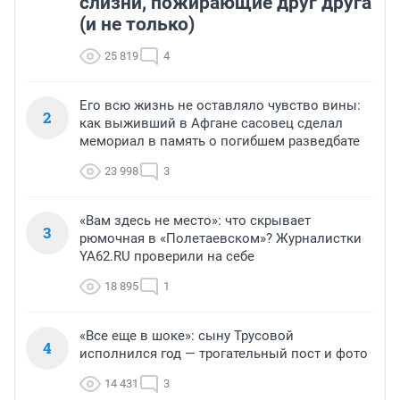
слизни, пожирающие друг друга
(и не только)
25 819
4
Его всю жизнь не оставляло чувство вины:
2
как выживший в Афгане сасовец сделал
мемориал в память о погибшем разведбате
23 998
3
«Вам здесь не место»: что скрывает
3
рюмочная в «Полетаевском»? Журналистки
YA62.RU проверили на себе
18 895
1
«Все еще в шоке»: сыну Трусовой
4
исполнился год — трогательный пост и фото
14 431
3