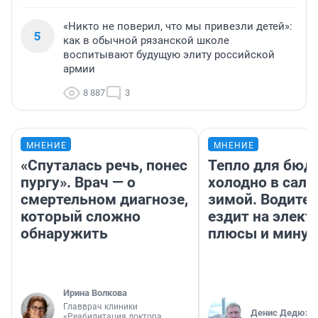
«Никто не поверил, что мы привезли детей»:
5
как в обычной рязанской школе
воспитывают будущую элиту российской
армии
8 887
3
МНЕНИЕ
МНЕНИЕ
«Спуталась речь, понес
Тепло для бюд
пургу». Врач — о
холодно в сало
смертельном диагнозе,
зимой. Водител
который сложно
ездит на элект
обнаружить
плюсы и мину
Ирина Волкова
Главврач клиники
Денис Дедюхи
«Реабилитация доктора