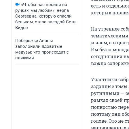
«Чтобы нас носили на
есть и отдельно
ручках, мы любим»: нерпа
которых повлия
Сергеевна, которую спасли
бельком, стала звездой Сети.
Видео
На утреннее со
тематическими 
Побережье Анапы
и чаем, а в цен
заполонили ядовитые
Им была молода
медузы: что происходит с
сегодняшних вы
пляжами
важно сопережи
Участники собр
заданные темы.
рутинными — об
рамках своей 
полностью пере
поэтому они об
голове. Это не 
направленные в