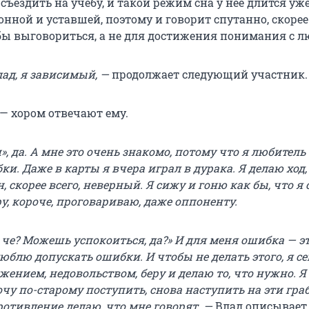
 съездить на учебу, и такой режим сна у нее длится уж
нной и уставшей, поэтому и говорит спутанно, скорее
обы выговориться, а не для достижения понимания с 
лад, я зависимый, —
продолжает следующий участник.
— хором отвечают ему.
», да. А мне это очень знакомо, потому что я любитель
и. Даже в карты я вчера играл в дурака. Я делаю ход,
, скорее всего, неверный. Я сижу и гоню как бы, что я
у, короче, проговариваю, даже оппоненту.
 че? Можешь успокоиться, да?» И для меня ошибка — э
люблю допускать ошибки. И чтобы не делать этого, я се
ением, недовольством, беру и делаю то, что нужно. Я
очу по-старому поступить, снова наступить на эти гра
противление делаю, что мне говорят. —
Влад описывает