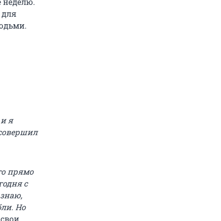
е неделю.
 для
людьми.
 и я
 совершил
то прямо
годня с
 знаю,
бли. Но
 свои