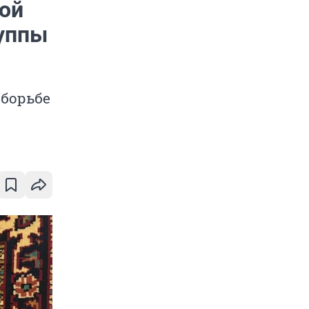
ой
руппы
 борьбе