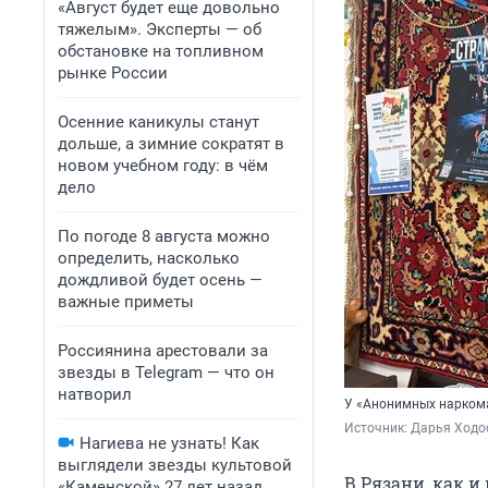
«Август будет еще довольно
тяжелым». Эксперты — об
обстановке на топливном
рынке России
Осенние каникулы станут
дольше, а зимние сократят в
новом учебном году: в чём
дело
По погоде 8 августа можно
определить, насколько
дождливой будет осень —
важные приметы
Россиянина арестовали за
звезды в Telegram — что он
натворил
У «Анонимных наркома
Источник: 
Дарья Ходос
Нагиева не узнать! Как
выглядели звезды культовой
В Рязани, как и
«Каменской» 27 лет назад