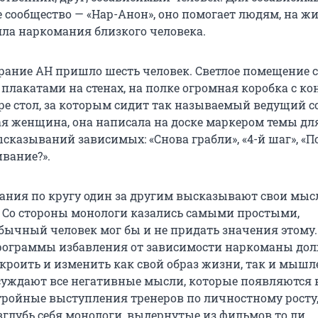
е сообщество — «Нар-Анон», оно помогает людям, на ж
ла наркомания близкого человека.
брание АН пришло шесть человек. Светлое помещение с
плакатами на стенах, на полке огромная коробка с к
тре стол, за которым сидит так называемый ведущий с
я женщина, она написала на доске маркером темы дл
сказываний зависимых: «Снова грабли», «4-й шаг», «
вание?».
ания по кругу один за другим высказывают свои мыс
 Со стороны монологи казались самыми простыми,
ычный человек мог бы и не придать значения этому.
программы избавления от зависимости наркоманы до
кроить и изменить как свой образ жизни, так и мышл
суждают все негативные мысли, которые появляются 
стройные выступления тренеров по личностному росту,
глубь себя монологи, выдернутые из фильмов то ли