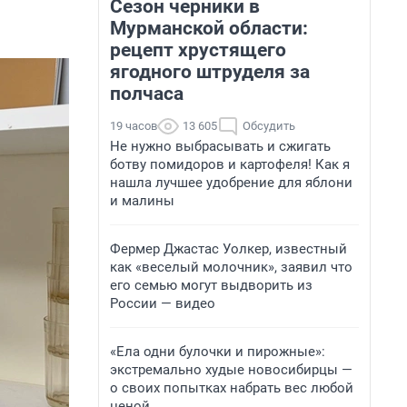
Сезон черники в
Мурманской области:
рецепт хрустящего
ягодного штруделя за
полчаса
19 часов
13 605
Обсудить
Не нужно выбрасывать и сжигать
ботву помидоров и картофеля! Как я
нашла лучшее удобрение для яблони
и малины
Фермер Джастас Уолкер, известный
как «веселый молочник», заявил что
его семью могут выдворить из
России — видео
«Ела одни булочки и пирожные»:
экстремально худые новосибирцы —
о своих попытках набрать вес любой
ценой