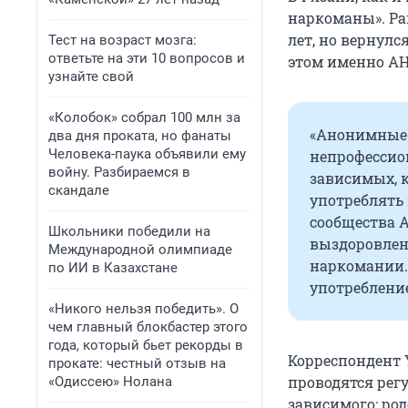
наркоманы». Р
лет, но вернулс
Тест на возраст мозга:
ответьте на эти 10 вопросов и
этом именно АН,
узнайте свой
«Колобок» собрал 100 млн за
«Анонимные 
два дня проката, но фанаты
Человека-паука объявили ему
непрофессио
войну. Разбираемся в
зависимых, 
скандале
употреблять 
сообщества 
Школьники победили на
выздоровлени
Международной олимпиаде
наркомании.
по ИИ в Казахстане
употребление
«Никого нельзя победить». О
чем главный блокбастер этого
года, который бьет рекорды в
Корреспондент 
прокате: честный отзыв на
проводятся рег
«Одиссею» Нолана
зависимого: ро