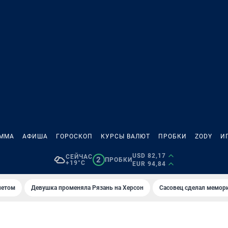
АММА
АФИША
ГОРОСКОП
КУРСЫ ВАЛЮТ
ПРОБКИ
ZODY
И
USD 82,17
СЕЙЧАС
2
ПРОБКИ
+19°C
EUR 94,84
летом
Девушка променяла Рязань на Херсон
Сасовец сделал мемор