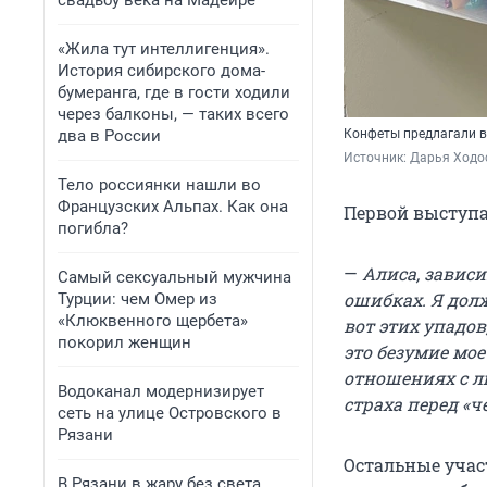
свадьбу века на Мадейре
«Жила тут интеллигенция».
История сибирского дома-
бумеранга, где в гости ходили
через балконы, — таких всего
два в России
Конфеты предлагали в
Источник: 
Дарья Ходос
Тело россиянки нашли во
Французских Альпах. Как она
Первой выступае
погибла?
—
Алиса, зависи
Самый сексуальный мужчина
ошибках. Я долж
Турции: чем Омер из
«Клюквенного щербета»
вот этих упадов,
покорил женщин
это безумие мое
отношениях с лю
Водоканал модернизирует
страха перед «ч
сеть на улице Островского в
Рязани
Остальные учас
В Рязани в жару без света