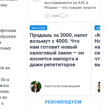
выстраиваются на АЗС в
изнь
Рязани — что говорят власти
4 626
2
МНЕНИЕ
МНЕНИ
онфетами
Продашь за 3000, налог
«Мы в
обрания.
возьмут с 4000. Что
Нолан
я
нам готовит новый
настр
Почему
налоговый закон — он
смотр
коснется импорта и
чтобы
даже репетиторов
выгля
ли на
 Но в
лжны
Анастасия Завгородняя
ение,
в их
РЕКОМЕНДУЕМ
 а