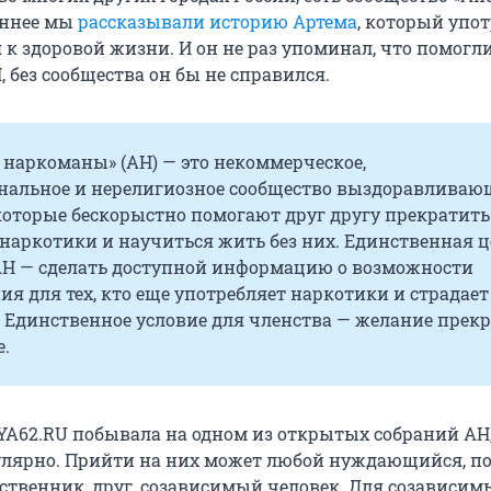
аннее мы
рассказывали историю Артема
, который упот
я к здоровой жизни. И он не раз упоминал, что помогли
 без сообщества он бы не справился.
наркоманы» (АН) — это некоммерческое,
нальное и нерелигиозное сообщество выздоравливаю
которые бескорыстно помогают друг другу прекратить
наркотики и научиться жить без них. Единственная ц
АН — сделать доступной информацию о возможности
я для тех, кто еще употребляет наркотики и страдает
 Единственное условие для членства — желание прек
.
YA62.RU побывала на одном из открытых собраний АН
улярно. Прийти на них может любой нуждающийся, 
дственник, друг, созависимый человек. Для созависи