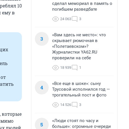
сделал мемориал в память о
реблял 10
погибшем разведбате
 ему в
24 063
3
«Вам здесь не место»: что
3
скрывает рюмочная в
«Полетаевском»?
щих
Журналистки YA62.RU
проверили на себе
ель
18 939
1
 от
«Все еще в шоке»: сыну
ратить
4
Трусовой исполнился год —
трогательный пост и фото
14 526
3
, которые
помимо
«Люди стоят по часу и
5
больше»: огромные очереди
мых людей