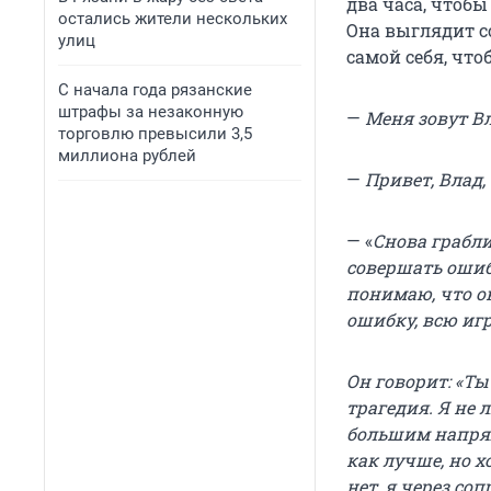
два часа, чтобы
остались жители нескольких
Она выглядит со
улиц
самой себя, чт
С начала года рязанские
штрафы за незаконную
—
Меня зовут В
торговлю превысили 3,5
миллиона рублей
—
Привет, Влад,
— «
Снова грабли
совершать ошибк
понимаю, что он
ошибку, всю игр
Он говорит: «Ты
трагедия. Я не 
большим напряж
как лучше, но х
нет, я через со