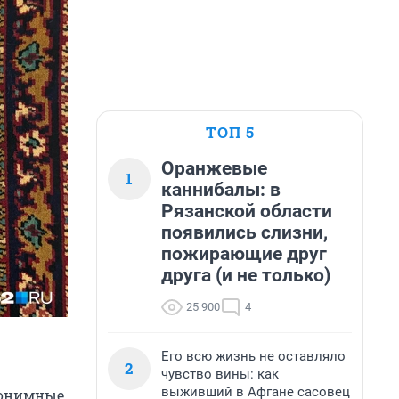
ТОП 5
Оранжевые
1
каннибалы: в
Рязанской области
появились слизни,
пожирающие друг
друга (и не только)
25 900
4
Его всю жизнь не оставляло
2
чувство вины: как
выживший в Афгане сасовец
Анонимные