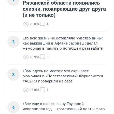
Рязанской области появились
слизни, пожирающие друг друга
(и не только)
25 804
4
Его всю жизнь не оставляло чувство вины:
2
как выживший в Афгане сасовец сделал
мемориал в память о погибшем разведбате
23 984
3
«Вам здесь не место»: что скрывает
3
рюмочная в «Полетаевском»? Журналистки
YA62.RU проверили на себе
18 886
1
«Все еще в шоке»: сыну Трусовой
4
исполнился год — трогательный пост и фото