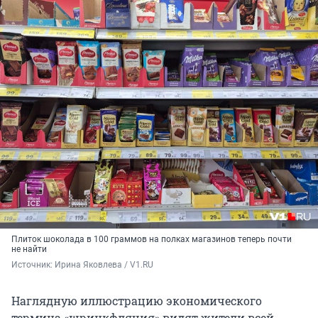
Плиток шоколада в 100 граммов на полках магазинов теперь почти
не найти
Источник: 
Ирина Яковлева / V1.RU
Наглядную иллюстрацию экономического
термина «шринкфляция» видят жители всей