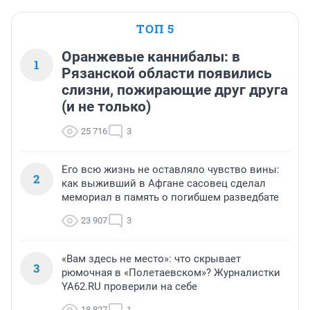
ТОП 5
Оранжевые каннибалы: в
1
Рязанской области появились
слизни, пожирающие друг друга
(и не только)
25 716
3
Его всю жизнь не оставляло чувство вины:
2
как выживший в Афгане сасовец сделал
мемориал в память о погибшем разведбате
23 907
3
«Вам здесь не место»: что скрывает
3
рюмочная в «Полетаевском»? Журналистки
YA62.RU проверили на себе
18 827
1