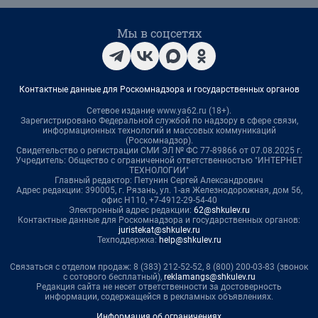
Мы в соцсетях
Контактные данные для Роскомнадзора и государственных органов
Сетевое издание www.ya62.ru (18+).
Зарегистрировано Федеральной службой по надзору в сфере связи,
информационных технологий и массовых коммуникаций
(Роскомнадзор).
Свидетельство о регистрации СМИ ЭЛ № ФС 77-89866 от 07.08.2025 г.
Учредитель: Общество с ограниченной ответственностью "ИНТЕРНЕТ
ТЕХНОЛОГИИ"
Главный редактор: Петунин Сергей Александрович
Адрес редакции: 390005, г. Рязань, ул. 1-ая Железнодорожная, дом 56,
офис Н110, +7-4912-29-54-40
Электронный адрес редакции:
62@shkulev.ru
Контактные данные для Роскомнадзора и государственных органов:
juristekat@shkulev.ru
Техподдержка:
help@shkulev.ru
Связаться с отделом продаж: 8 (383) 212-52-52, 8 (800) 200-03-83 (звонок
с сотового бесплатный),
reklamangs@shkulev.ru
Редакция сайта не несет ответственности за достоверность
информации, содержащейся в рекламных объявлениях.
Информация об ограничениях