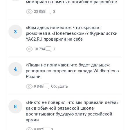
мемориал в память о погибшем разведбате
23 855
3
«Вам здесь не место»: что скрывает
3
рюмочная в «Полетаевском»? Журналистки
YA62.RU проверили на себе
18 794
1
«Люди не понимают, что будет дальше»:
4
репортаж со сгоревшего склада Wildberries в
Рязани
9 846
Обсудить
«Никто не поверил, что мы привезли детей»:
5
как в обычной рязанской школе
воспитывают будущую элиту российской
армии
8 807
3