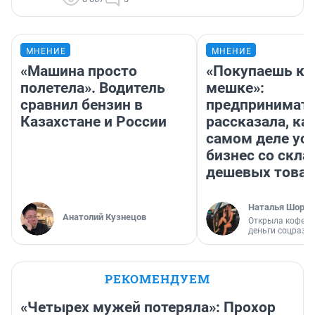
МНЕНИЕ
МНЕНИЕ
«Машина просто
«Покупаешь ко
полетела». Водитель
мешке»:
сравнил бензин в
предпринимат
Казахстане и России
рассказала, как
самом деле ус
бизнес со скл
дешевых това
Наталья Шорох
Анатолий Кузнецов
Открыла кофейн
деньги соцразв
РЕКОМЕНДУЕМ
«Четырех мужей потеряла»: Прохор