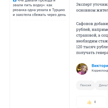
«Не давали прохода и
Эксперт уточни
звали пить водку»: как
основном жител
рязанка одна уехала в Турцию
и захотела сбежать через день
Сафонов добави
рублей, наприм
страховой, а со
необходим стаж 
120 тысяч рубл
получать генер
Виктори
Корреспонд
Пенсия
Деньг
0