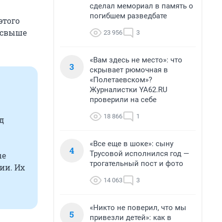
сделал мемориал в память о
погибшем разведбате
этого
е свыше
23 956
3
«Вам здесь не место»: что
3
скрывает рюмочная в
«Полетаевском»?
Журналистки YA62.RU
проверили на себе
18 866
1
д
«Все еще в шоке»: сыну
4
Трусовой исполнился год —
ые
трогательный пост и фото
ии. Их
14 063
3
«Никто не поверил, что мы
5
привезли детей»: как в