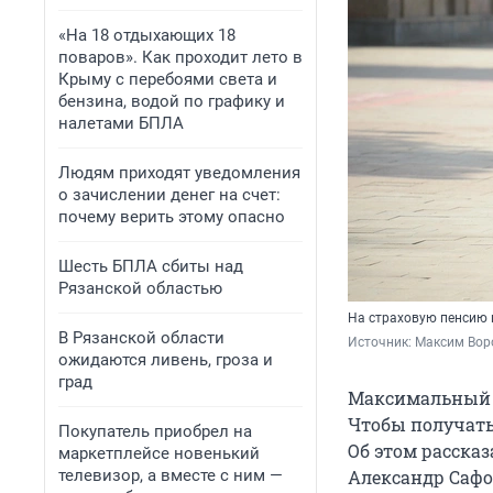
«На 18 отдыхающих 18
поваров». Как проходит лето в
Крыму с перебоями света и
бензина, водой по графику и
налетами БПЛА
Людям приходят уведомления
о зачислении денег на счет:
почему верить этому опасно
Шесть БПЛА сбиты над
Рязанской областью
На страховую пенсию п
В Рязанской области
Источник: 
Максим Воро
ожидаются ливень, гроза и
град
Максимальный р
Чтобы получать
Покупатель приобрел на
Об этом расска
маркетплейсе новенький
телевизор, а вместе с ним —
Александр Сафо