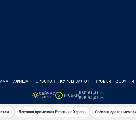
АММА
АФИША
ГОРОСКОП
КУРСЫ ВАЛЮТ
ПРОБКИ
ZODY
И
USD 81,41
СЕЙЧАС
5
ПРОБКИ
+28°C
EUR 94,06
летом
Девушка променяла Рязань на Херсон
Сасовец сделал мемор