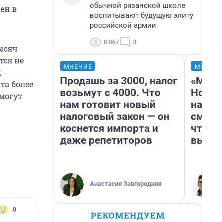
обычной рязанской школе
ен в
воспитывают будущую элиту
российской армии
8 867
3
ысяч
тся не
МНЕНИЕ
МНЕНИ
,
Продашь за 3000, налог
«Мы в
та более
возьмут с 4000. Что
Нолан
 могут
нам готовит новый
настр
налоговый закон — он
смотр
коснется импорта и
чтобы
даже репетиторов
выгля
Анастасия Завгородняя
0
РЕКОМЕНДУЕМ