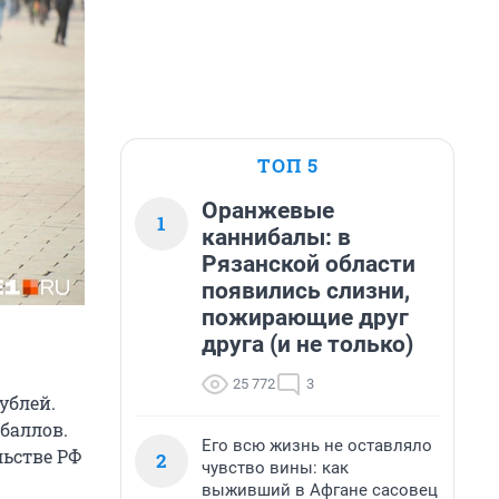
ТОП 5
Оранжевые
1
каннибалы: в
Рязанской области
появились слизни,
пожирающие друг
друга (и не только)
25 772
3
ублей.
баллов.
Его всю жизнь не оставляло
льстве РФ
2
чувство вины: как
выживший в Афгане сасовец