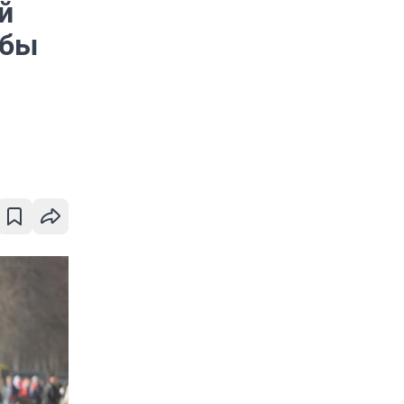
й
обы