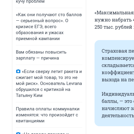
кучу проблем
«Максимальная 
«Как они получают сто баллов
нужно набрать 
— серьезный вопрос». О
250 тыс. рублей
кризисе ЕГЭ, всего
образования и ужасах
приемной кампании
Страховая п
Вам обязаны повысить
компенсирует
зарплату — причина
складываетс
«Если сверху летит ракета и
коэффициенто
сжигает мой товар, то это не
выхода на п
мой риск». Основатель Levrana
обрушился с критикой на
Индивидуаль
Татьяну Ким
баллы, — это
начисляют з
Правила оплаты коммуналки
изменятся: что произойдет с
деятельност
квитанциями