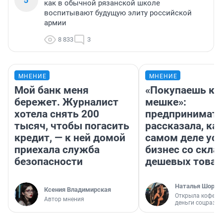
как в обычной рязанской школе
воспитывают будущую элиту российской
армии
8 833
3
МНЕНИЕ
МНЕНИЕ
Мой банк меня
«Покупаешь ко
бережет. Журналист
мешке»:
хотела снять 200
предпринимат
тысяч, чтобы погасить
рассказала, как
кредит, — к ней домой
самом деле ус
приехала служба
бизнес со скл
безопасности
дешевых това
Наталья Шорох
Ксения Владимирская
Открыла кофейн
Автор мнения
деньги соцразв