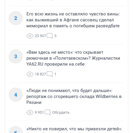
Его всю жизнь не оставляло чувство вины:
2
как выживший в Афгане сасовец сделал
мемориал в память о погибшем разведбате
23 907
3
«Вам здесь не место»: что скрывает
3
рюмочная в «Полетаевском»? Журналистки
YA62.RU проверили на себе
18 827
1
«Люди не понимают, что будет дальше»:
4
репортаж со сгоревшего склада Wildberries в
Рязани
9 951
Обсудить
«Никто не поверил, что мы привезли детей»:
5