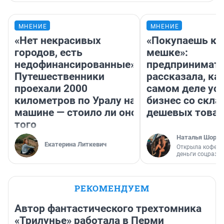
МНЕНИЕ
МНЕНИЕ
«Нет некрасивых
«Покупаешь ко
городов, есть
мешке»:
недофинансированные».
предпринимат
Путешественники
рассказала, как
проехали 2000
самом деле ус
километров по Уралу на
бизнес со скл
машине — стоило ли оно
дешевых това
того
Наталья Шорох
Екатерина Литкевич
Открыла кофейн
деньги соцразв
РЕКОМЕНДУЕМ
Автор фантастического трехтомника
«Трилунье» работала в Перми