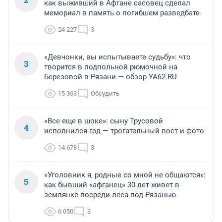
как выживший в Афгане сасовец сделал
мемориал в память о погибшем разведбате
24 227
3
«Девчонки, вы испытываете судьбу»: что
3
творится в подпольной рюмочной на
Березовой в Рязани — обзор YA62.RU
15 363
Обсудить
«Все еще в шоке»: сыну Трусовой
4
исполнился год — трогательный пост и фото
14 678
3
«Уголовник я, родные со мной не общаются»:
5
как бывший «афганец» 30 лет живет в
землянке посреди леса под Рязанью
6 050
3