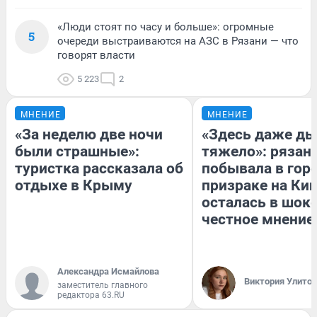
«Люди стоят по часу и больше»: огромные
5
очереди выстраиваются на АЗС в Рязани — что
говорят власти
5 223
2
МНЕНИЕ
МНЕНИЕ
«За неделю две ночи
«Здесь даже д
были страшные»:
тяжело»: рязан
туристка рассказала об
побывала в гор
отдыхе в Крыму
призраке на Кип
осталась в шок
честное мнение
Александра Исмайлова
Виктория Улито
заместитель главного
редактора 63.RU