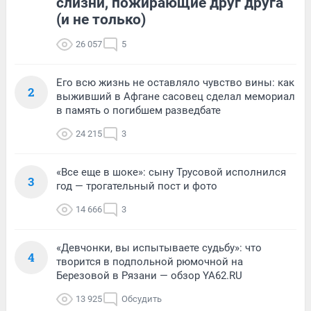
слизни, пожирающие друг друга
(и не только)
26 057
5
Его всю жизнь не оставляло чувство вины: как
2
выживший в Афгане сасовец сделал мемориал
в память о погибшем разведбате
24 215
3
«Все еще в шоке»: сыну Трусовой исполнился
3
год — трогательный пост и фото
14 666
3
«Девчонки, вы испытываете судьбу»: что
4
творится в подпольной рюмочной на
Березовой в Рязани — обзор YA62.RU
13 925
Обсудить