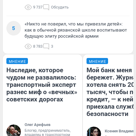
9 737
Обсудить
«Никто не поверил, что мы привезли детей»:
5
как в обычной рязанской школе воспитывают
будущую элиту российской армии
8 783
3
МНЕНИЕ
МНЕНИЕ
Наследие, которое
Мой банк меня
чудом не развалилось:
бережет. Журн
транспортный эксперт
хотела снять 20
разнес миф о «вечных»
тысяч, чтобы п
советских дорогах
кредит, — к ней
приехала служб
безопасности
Олег Арефьев
Блогер, предприниматель,
Ксения Владими
владелец в транспортном