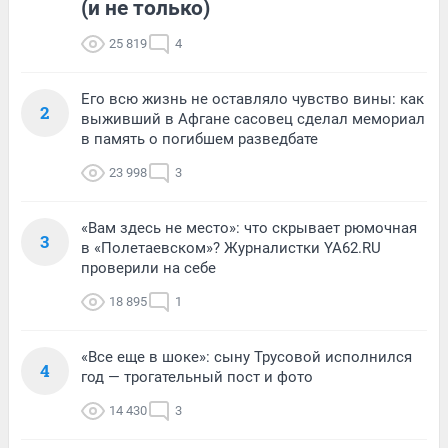
(и не только)
25 819
4
Его всю жизнь не оставляло чувство вины: как
2
выживший в Афгане сасовец сделал мемориал
в память о погибшем разведбате
23 998
3
«Вам здесь не место»: что скрывает рюмочная
3
в «Полетаевском»? Журналистки YA62.RU
проверили на себе
18 895
1
«Все еще в шоке»: сыну Трусовой исполнился
4
год — трогательный пост и фото
14 430
3