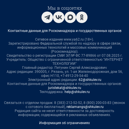
Мы в соцсетях
Контактные данные для Роскомнадзора и государственных органов
Сетевое издание www.ya62.ru (18+).
Зарегистрировано Федеральной службой по надзору в сфере связи,
информационных технологий и массовых коммуникаций
(Роскомнадзор).
Свидетельство о регистрации СМИ ЭЛ № ФС 77-89866 от 07.08.2025 г.
Учредитель: Общество с ограниченной ответственностью "ИНТЕРНЕТ
ТЕХНОЛОГИИ"
Главный редактор: Петунин Сергей Александрович
Адрес редакции: 390005, г. Рязань, ул. 1-ая Железнодорожная, дом 56,
офис Н110, +7-4912-29-54-40
Электронный адрес редакции:
62@shkulev.ru
Контактные данные для Роскомнадзора и государственных органов:
juristekat@shkulev.ru
Техподдержка:
help@shkulev.ru
Связаться с отделом продаж: 8 (383) 212-52-52, 8 (800) 200-03-83 (звонок
с сотового бесплатный),
reklamangs@shkulev.ru
Редакция сайта не несет ответственности за достоверность
информации, содержащейся в рекламных объявлениях.
Информация об ограничениях