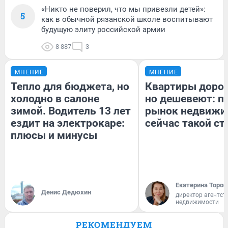
«Никто не поверил, что мы привезли детей»:
5
как в обычной рязанской школе воспитывают
будущую элиту российской армии
8 887
3
МНЕНИЕ
МНЕНИЕ
Тепло для бюджета, но
Квартиры доро
холодно в салоне
но дешевеют: п
зимой. Водитель 13 лет
рынок недвижи
ездит на электрокаре:
сейчас такой с
плюсы и минусы
Екатерина Тороп
Денис Дедюхин
директор агентст
недвижимости
РЕКОМЕНДУЕМ