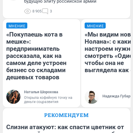
будущую элиту российской армии
8 905
3
МНЕНИЕ
МНЕНИЕ
«Покупаешь кота в
«Мы видим нов
мешке»:
Нолана»: с каки
предприниматель
настроем нужн
рассказала, как на
смотреть «Одис
самом деле устроен
чтобы она не
бизнес со складами
выглядела как 
дешевых товаров
Наталья Шорохова
Надежда Губарь
Открыла кофейную точку на
деньги соцразвития
РЕКОМЕНДУЕМ
Слизни атакуют: как спасти цветник от