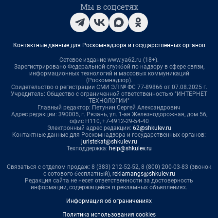
Мы в соцсетях
Контактные данные для Роскомнадзора и государственных органов
Сетевое издание www.ya62.ru (18+).
Зарегистрировано Федеральной службой по надзору в сфере связи,
информационных технологий и массовых коммуникаций
(Роскомнадзор).
Свидетельство о регистрации СМИ ЭЛ № ФС 77-89866 от 07.08.2025 г.
Учредитель: Общество с ограниченной ответственностью "ИНТЕРНЕТ
ТЕХНОЛОГИИ"
Главный редактор: Петунин Сергей Александрович
Адрес редакции: 390005, г. Рязань, ул. 1-ая Железнодорожная, дом 56,
офис Н110, +7-4912-29-54-40
Электронный адрес редакции:
62@shkulev.ru
Контактные данные для Роскомнадзора и государственных органов:
juristekat@shkulev.ru
Техподдержка:
help@shkulev.ru
Связаться с отделом продаж: 8 (383) 212-52-52, 8 (800) 200-03-83 (звонок
с сотового бесплатный),
reklamangs@shkulev.ru
Редакция сайта не несет ответственности за достоверность
информации, содержащейся в рекламных объявлениях.
Информация об ограничениях
Политика использования cookies