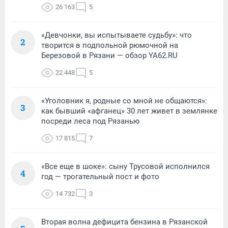
26 163
5
«Девчонки, вы испытываете судьбу»: что
2
творится в подпольной рюмочной на
Березовой в Рязани — обзор YA62.RU
22 448
5
«Уголовник я, родные со мной не общаются»:
3
как бывший «афганец» 30 лет живет в землянке
посреди леса под Рязанью
17 815
7
«Все еще в шоке»: сыну Трусовой исполнился
4
год — трогательный пост и фото
14 732
3
Вторая волна дефицита бензина в Рязанской