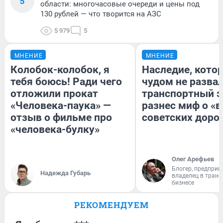
5
области: многочасовые очереди и цены под
130 рублей — что творится на АЗС
5 979
5
МНЕНИЕ
МНЕНИЕ
Колобок-колобок, я
Наследие, кото
тебя боюсь! Ради чего
чудом не разва
отложили прокат
транспортный э
«Человека-паука» —
разнес миф о «
отзыв о фильме про
советских доро
«человека-булку»
Олег Арефьев
Блогер, предприн
Надежда Губарь
владелец в тран
бизнесе
РЕКОМЕНДУЕМ