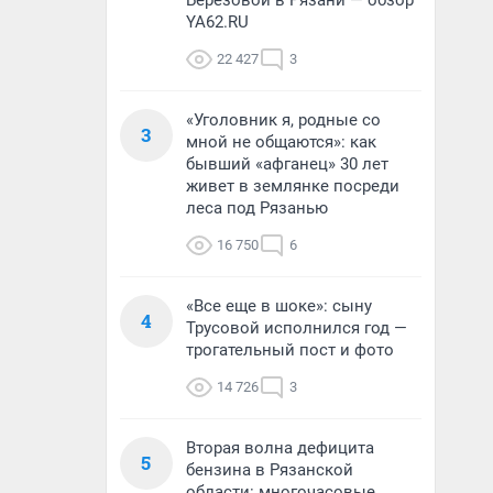
Березовой в Рязани — обзор
YA62.RU
22 427
3
«Уголовник я, родные со
3
мной не общаются»: как
бывший «афганец» 30 лет
живет в землянке посреди
леса под Рязанью
16 750
6
«Все еще в шоке»: сыну
4
Трусовой исполнился год —
трогательный пост и фото
14 726
3
Вторая волна дефицита
5
бензина в Рязанской
области: многочасовые