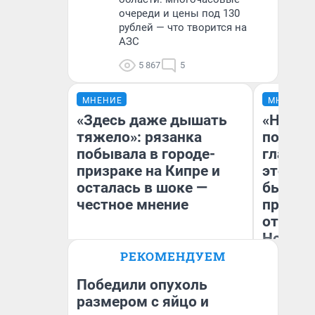
очереди и цены под 130
рублей — что творится на
АЗС
5 867
5
МНЕНИЕ
МНЕНИЕ
«Здесь даже дышать
«Никог
тяжело»: рязанка
победи
побывала в городе-
главны
призраке на Кипре и
этого г
осталась в шоке —
бьет р
честное мнение
прокат
отзыв 
Нолана
РЕКОМЕНДУЕМ
Ст
Виктория Улитова
Эк
Победили опухоль
размером с яйцо и