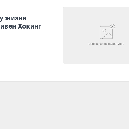
ду жизни
тивен Хокинг