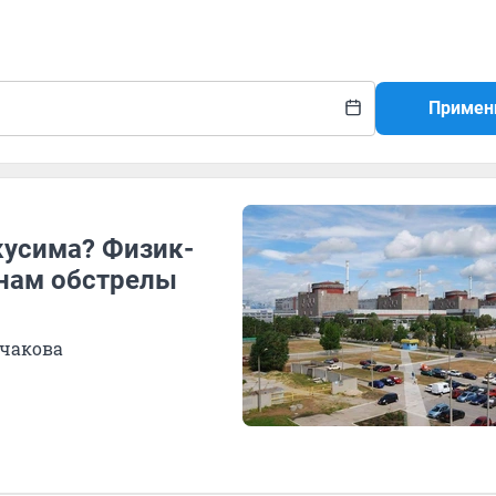
Примен
кусима? Физик-
 нам обстрелы
чакова