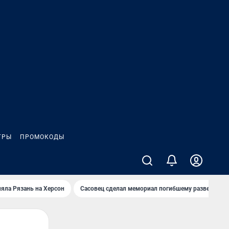
ГРЫ
ПРОМОКОДЫ
яла Рязань на Херсон
Сасовец сделал мемориал погибшему разведбату