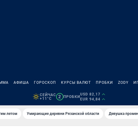
АММА
АФИША
ГОРОСКОП
КУРСЫ ВАЛЮТ
ПРОБКИ
ZODY
И
USD 82,17
СЕЙЧАС
2
ПРОБКИ
+11°C
EUR 94,84
тим летом
Умирающие деревни Рязанской области
Девушка промен