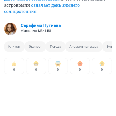
астрономии
означает день зимнего
солнцестояния
.
Серафима Путиева
Журналист MSK1.RU
Климат
Эксперт
Погода
Аномальная жара
Эль-
0
0
0
0
0