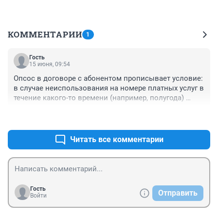
КОММЕНТАРИИ
1
Гость
15 июня, 09:54
Опсос в договоре с абонентом прописывает условие: 
в случае неиспользования на номере платных услуг в 
течение какого-то времени (например, полугода) 
договор автоматически прекращает действие. 
+0
–0
Делается это для того, чтобы брошенные номера не 
лежали у оператора отработанным материалом/
мертвым грузом. Выдали кому-то тот же номер, 
Читать все комментарии
только и всего. Не сенсация.
Гость
Отправить
Войти