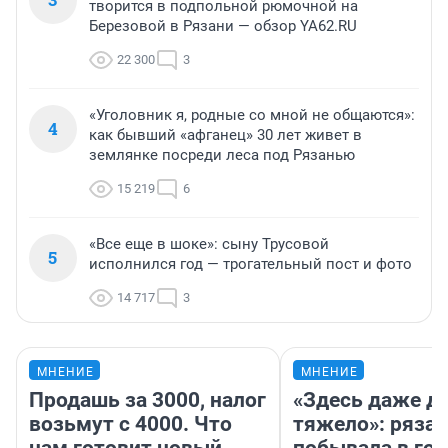
творится в подпольной рюмочной на
Березовой в Рязани — обзор YA62.RU
22 300
3
«Уголовник я, родные со мной не общаются»:
4
как бывший «афганец» 30 лет живет в
землянке посреди леса под Рязанью
15 219
6
«Все еще в шоке»: сыну Трусовой
5
исполнился год — трогательный пост и фото
14 717
3
МНЕНИЕ
МНЕНИЕ
Продашь за 3000, налог
«Здесь даже д
возьмут с 4000. Что
тяжело»: ряза