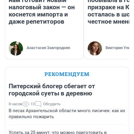
нам готовит новый
побывала в гор
налоговый закон — он
призраке на Ки
коснется импорта и
осталась в шок
даже репетиторов
честное мнени
Анастасия Завгородняя
Виктория Улит
РЕКОМЕНДУЕМ
Питерский блогер сбегает от
городской суеты в деревню
8 часов
13
Обсудить
В лесах Архангельской области много лисичек: как их
правильно пожарить
Успеть за 25 минут: что можно приготовить в