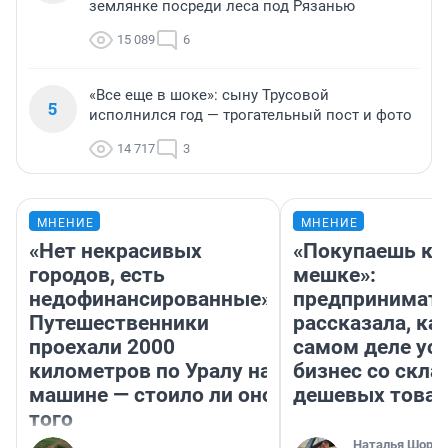
землянке посреди леса под Рязанью
15 089
6
«Все еще в шоке»: сыну Трусовой
5
исполнился год — трогательный пост и фото
14 717
3
МНЕНИЕ
МНЕНИЕ
«Нет некрасивых
«Покупаешь ко
городов, есть
мешке»:
недофинансированные».
предпринимат
Путешественники
рассказала, как
проехали 2000
самом деле ус
километров по Уралу на
бизнес со скл
машине — стоило ли оно
дешевых това
того
Наталья Шорох