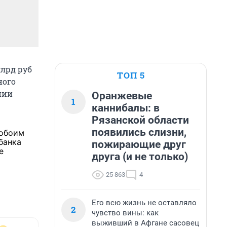
млрд руб
ТОП 5
ного
нии
Оранжевые
1
каннибалы: в
Рязанской области
появились слизни,
 обоим
банка
пожирающие друг
е
друга (и не только)
25 863
4
Его всю жизнь не оставляло
2
чувство вины: как
выживший в Афгане сасовец