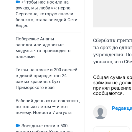
«Чтобы нас носили на
ручках, мы любим»: нерпа
Сергеевна, которую спасли
бельком, стала звездой Сети.
Видео
Побережье Анапы
Сбербанк привл
заполонили ядовитые
на срок до одно
медузы: что происходит с
учреждения. По
пляжами
указано, что Сб
Тигры на пляже и 300 оленей
в дикой природе: топ-24
Общая сумма кре
самых красивых бухт
займам не долж
Приморского края
принял решение 
сообщаются.
Рабочий день хотят сократить,
но только летом — и вот
Редакц
почему. Новости 7 августа
Звездные гости в 500-
летнем соборе: Криштиану