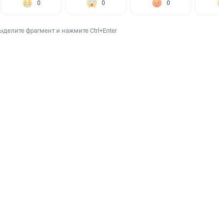
0
0
0
ыделите фрагмент и нажмите Ctrl+Enter