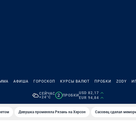
АММА
АФИША
ГОРОСКОП
КУРСЫ ВАЛЮТ
ПРОБКИ
ZODY
И
USD 82,17
СЕЙЧАС
2
ПРОБКИ
+24°C
EUR 94,84
летом
Девушка променяла Рязань на Херсон
Сасовец сделал мемор