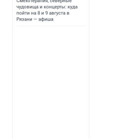
Смехотерапия, северные
чудовища и концерты: куда
пойти на 8 и 9 августа в
Рязани — афиша