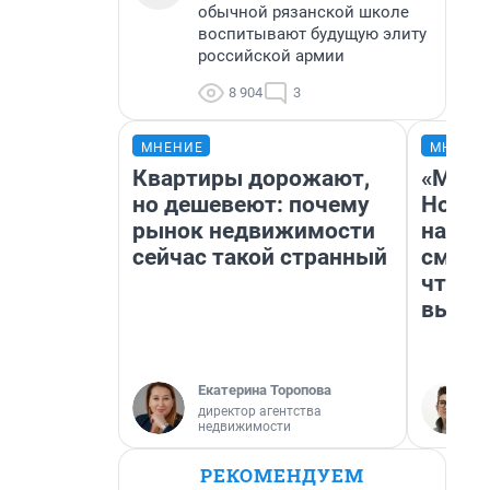
обычной рязанской школе
воспитывают будущую элиту
российской армии
8 904
3
МНЕНИЕ
МНЕНИ
Квартиры дорожают,
«Мы в
но дешевеют: почему
Нолан
рынок недвижимости
настр
сейчас такой странный
смотр
чтобы
выгля
Екатерина Торопова
директор агентства
недвижимости
РЕКОМЕНДУЕМ