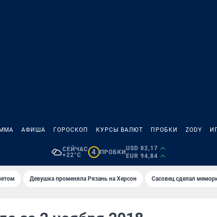
АММА
АФИША
ГОРОСКОП
КУРСЫ ВАЛЮТ
ПРОБКИ
ZODY
И
USD 82,17
СЕЙЧАС
4
ПРОБКИ
+22°C
EUR 94,84
летом
Девушка променяла Рязань на Херсон
Сасовец сделал мемор