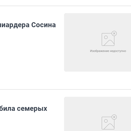
лиардера Сосина
сбила семерых