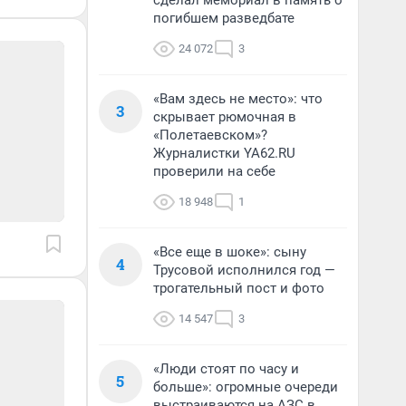
сделал мемориал в память о
погибшем разведбате
24 072
3
«Вам здесь не место»: что
3
скрывает рюмочная в
«Полетаевском»?
Журналистки YA62.RU
проверили на себе
18 948
1
«Все еще в шоке»: сыну
4
Трусовой исполнился год —
трогательный пост и фото
14 547
3
«Люди стоят по часу и
5
больше»: огромные очереди
выстраиваются на АЗС в