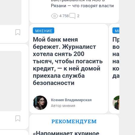
Рязани — что говорят власти
4 758
2
МНЕНИЕ
МНЕНИЕ
Мой банк меня
Продаш
бережет. Журналист
возьмут
хотела снять 200
нам го
тысяч, чтобы погасить
налого
кредит, — к ней домой
коснет
приехала служба
даже р
безопасности
Ксения Владимирская
Ан
Автор мнения
РЕКОМЕНДУЕМ
«Напоминает куриное