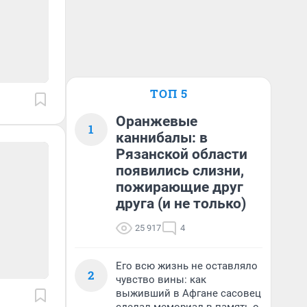
ТОП 5
Оранжевые
1
каннибалы: в
Рязанской области
появились слизни,
пожирающие друг
друга (и не только)
25 917
4
Его всю жизнь не оставляло
2
чувство вины: как
выживший в Афгане сасовец