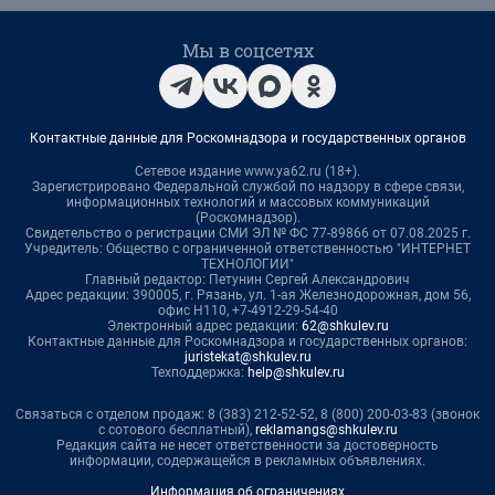
Мы в соцсетях
Контактные данные для Роскомнадзора и государственных органов
Сетевое издание www.ya62.ru (18+).
Зарегистрировано Федеральной службой по надзору в сфере связи,
информационных технологий и массовых коммуникаций
(Роскомнадзор).
Свидетельство о регистрации СМИ ЭЛ № ФС 77-89866 от 07.08.2025 г.
Учредитель: Общество с ограниченной ответственностью "ИНТЕРНЕТ
ТЕХНОЛОГИИ"
Главный редактор: Петунин Сергей Александрович
Адрес редакции: 390005, г. Рязань, ул. 1-ая Железнодорожная, дом 56,
офис Н110, +7-4912-29-54-40
Электронный адрес редакции:
62@shkulev.ru
Контактные данные для Роскомнадзора и государственных органов:
juristekat@shkulev.ru
Техподдержка:
help@shkulev.ru
Связаться с отделом продаж: 8 (383) 212-52-52, 8 (800) 200-03-83 (звонок
с сотового бесплатный),
reklamangs@shkulev.ru
Редакция сайта не несет ответственности за достоверность
информации, содержащейся в рекламных объявлениях.
Информация об ограничениях