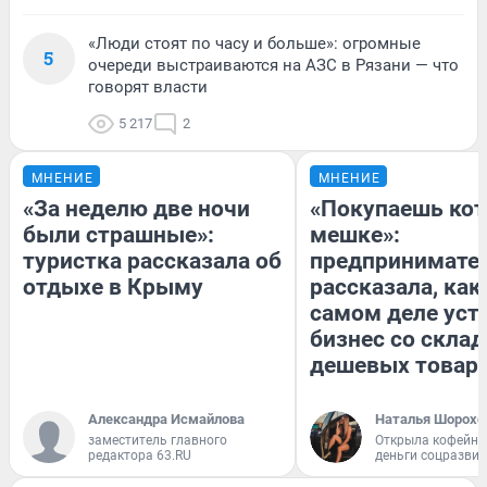
«Люди стоят по часу и больше»: огромные
5
очереди выстраиваются на АЗС в Рязани — что
говорят власти
5 217
2
МНЕНИЕ
МНЕНИЕ
«За неделю две ночи
«Покупаешь кот
были страшные»:
мешке»:
туристка рассказала об
предпринимате
отдыхе в Крыму
рассказала, как
самом деле уст
бизнес со скла
дешевых товар
Александра Исмайлова
Наталья Шорохо
заместитель главного
Открыла кофейну
редактора 63.RU
деньги соцразви