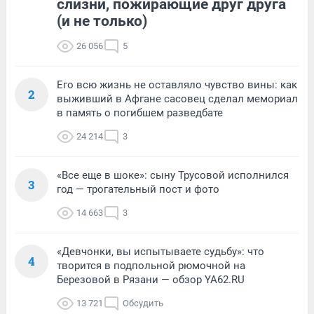
слизни, пожирающие друг друга
(и не только)
26 056
5
Его всю жизнь не оставляло чувство вины: как
2
выживший в Афгане сасовец сделал мемориал
в память о погибшем разведбате
24 214
3
«Все еще в шоке»: сыну Трусовой исполнился
3
год — трогательный пост и фото
14 663
3
«Девчонки, вы испытываете судьбу»: что
4
творится в подпольной рюмочной на
Березовой в Рязани — обзор YA62.RU
13 721
Обсудить