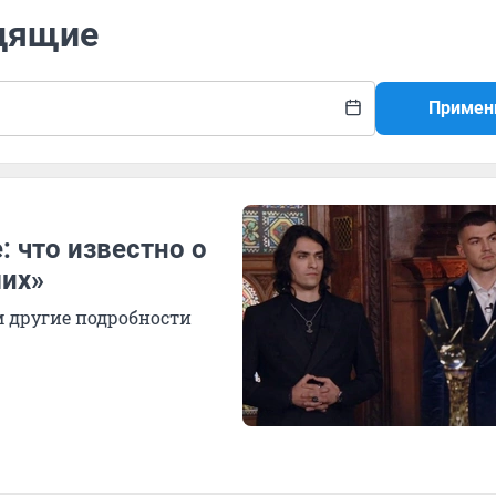
идящие
Примен
: что известно о
ших»
м другие подробности