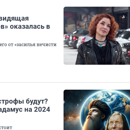
овидящая
в» оказалась в
го от «засилья нечисти
строфы будут?
адамус на 2024
стоит