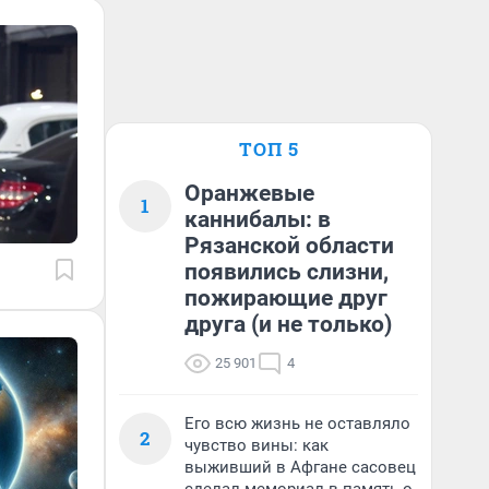
ТОП 5
Оранжевые
1
каннибалы: в
Рязанской области
появились слизни,
пожирающие друг
друга (и не только)
25 901
4
Его всю жизнь не оставляло
2
чувство вины: как
выживший в Афгане сасовец