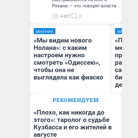
Рязани — что говорят власти
4 627
2
МНЕНИЕ
МНЕНИЕ
«Мы видим нового
«Покуп
Нолана»: с каким
мешке»
настроем нужно
предпр
смотреть «Одиссею»,
рассказ
чтобы она не
самом 
выглядела как фиаско
бизнес
дешевы
РЕКОМЕНДУЕМ
На
Надежда Губарь
От
де
«Плохо, как никогда до
этого»: таролог о судьбе
Кузбасса и его жителей в
августе