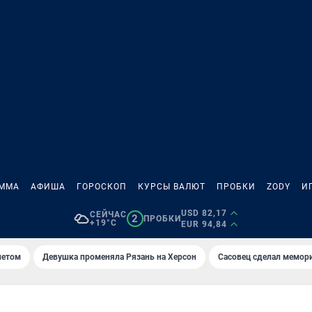
АММА
АФИША
ГОРОСКОП
КУРСЫ ВАЛЮТ
ПРОБКИ
ZODY
И
USD 82,17
СЕЙЧАС
2
ПРОБКИ
+19°C
EUR 94,84
летом
Девушка променяла Рязань на Херсон
Сасовец сделал мемор