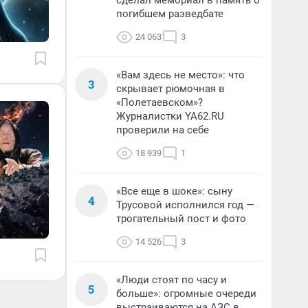
сделал мемориал в память о
погибшем разведбате
24 063
3
«Вам здесь не место»: что
3
скрывает рюмочная в
«Полетаевском»?
Журналистки YA62.RU
проверили на себе
18 939
1
«Все еще в шоке»: сыну
4
Трусовой исполнился год —
трогательный пост и фото
14 526
3
«Люди стоят по часу и
5
больше»: огромные очереди
выстраиваются на АЗС в