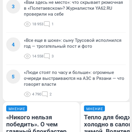
«Вам здесь не место»: что скрывает рюмочная
3
в «Полетаевском»? Журналистки YA62.RU
проверили на себе
18 953
1
«Все еще в шоке»: сыну Трусовой исполнился
4
год — трогательный пост и фото
14 558
3
«Люди стоят по часу и больше»: огромные
5
очереди выстраиваются на АЗС в Рязани — что
говорят власти
4 790
2
МНЕНИЕ
МНЕНИЕ
«Никого нельзя
Тепло для бюдж
победить». О чем
холодно в сало
главный блокбастер
зимой. Водитель