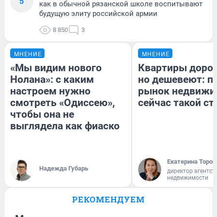
5
как в обычной рязанской школе воспитывают
будущую элиту российской армии
8 850
3
МНЕНИЕ
МНЕНИЕ
«Мы видим нового
Квартиры доро
Нолана»: с каким
но дешевеют: п
настроем нужно
рынок недвижи
смотреть «Одиссею»,
сейчас такой с
чтобы она не
выглядела как фиаско
Екатерина Тороп
Надежда Губарь
директор агентст
недвижимости
РЕКОМЕНДУЕМ