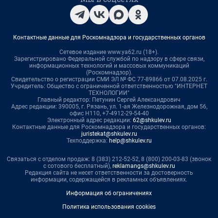
Контактные данные для Роскомнадзора и государственных органов
Сетевое издание www.ya62.ru (18+).
Зарегистрировано Федеральной службой по надзору в сфере связи,
информационных технологий и массовых коммуникаций
(Роскомнадзор).
Свидетельство о регистрации СМИ ЭЛ № ФС 77-89866 от 07.08.2025 г.
Учредитель: Общество с ограниченной ответственностью "ИНТЕРНЕТ
ТЕХНОЛОГИИ"
Главный редактор: Петунин Сергей Александрович
Адрес редакции: 390005, г. Рязань, ул. 1-ая Железнодорожная, дом 56,
офис Н110, +7-4912-29-54-40
Электронный адрес редакции:
62@shkulev.ru
Контактные данные для Роскомнадзора и государственных органов:
juristekat@shkulev.ru
Техподдержка:
help@shkulev.ru
Связаться с отделом продаж: 8 (383) 212-52-52, 8 (800) 200-03-83 (звонок
с сотового бесплатный),
reklamangs@shkulev.ru
Редакция сайта не несет ответственности за достоверность
информации, содержащейся в рекламных объявлениях.
Информация об ограничениях
Политика использования cookies