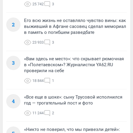
25 742
3
Его всю жизнь не оставляло чувство вины: как
2
выживший в Афгане сасовец сделал мемориал
в память о погибшем разведбате
23 933
3
«Вам здесь не место»: что скрывает рюмочная
3
в «Полетаевском»? Журналистки YA62.RU
проверили на себе
18 844
1
«Все еще в шоке»: сыну Трусовой исполнился
4
год — трогательный пост и фото
11 244
2
«Никто не поверил, что мы привезли детей»: