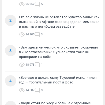
25 952
5
Его всю жизнь не оставляло чувство вины: как
2
выживший в Афгане сасовец сделал мемориал
в память о погибшем разведбате
24 105
3
«Вам здесь не место»: что скрывает рюмочная
3
в «Полетаевском»? Журналистки YA62.RU
проверили на себе
18 978
1
«Все еще в шоке»: сыну Трусовой исполнился
4
год — трогательный пост и фото
14 587
3
«Люди стоят по часу и больше»: огромные