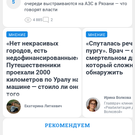
5
очереди выстраиваются на АЗС в Рязани — что
говорят власти
4 885
2
МНЕНИЕ
МНЕНИЕ
«Нет некрасивых
«Спуталась речь
городов, есть
пургу». Врач — о
недофинансированные».
смертельном ди
Путешественники
который сложн
проехали 2000
обнаружить
километров по Уралу на
машине — стоило ли оно
того
Ирина Волкова
Главврач клиник
Екатерина Литкевич
«Реабилитация д
Волковой»
РЕКОМЕНДУЕМ