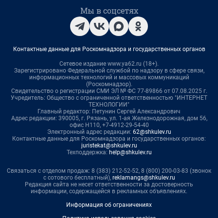
Мы в соцсетях
Контактные данные для Роскомнадзора и государственных органов
Сетевое издание www.ya62.ru (18+).
Зарегистрировано Федеральной службой по надзору в сфере связи,
информационных технологий и массовых коммуникаций
(Роскомнадзор).
Свидетельство о регистрации СМИ ЭЛ № ФС 77-89866 от 07.08.2025 г.
Учредитель: Общество с ограниченной ответственностью "ИНТЕРНЕТ
ТЕХНОЛОГИИ"
Главный редактор: Петунин Сергей Александрович
Адрес редакции: 390005, г. Рязань, ул. 1-ая Железнодорожная, дом 56,
офис Н110, +7-4912-29-54-40
Электронный адрес редакции:
62@shkulev.ru
Контактные данные для Роскомнадзора и государственных органов:
juristekat@shkulev.ru
Техподдержка:
help@shkulev.ru
Связаться с отделом продаж: 8 (383) 212-52-52, 8 (800) 200-03-83 (звонок
с сотового бесплатный),
reklamangs@shkulev.ru
Редакция сайта не несет ответственности за достоверность
информации, содержащейся в рекламных объявлениях.
Информация об ограничениях