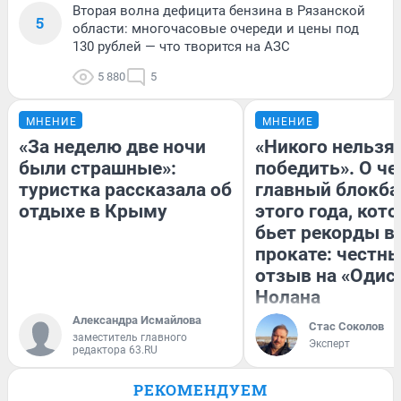
Вторая волна дефицита бензина в Рязанской
5
области: многочасовые очереди и цены под
130 рублей — что творится на АЗС
5 880
5
МНЕНИЕ
МНЕНИЕ
«За неделю две ночи
«Никого нельзя
были страшные»:
победить». О ч
туристка рассказала об
главный блокба
отдыхе в Крыму
этого года, кот
бьет рекорды в
прокате: честн
отзыв на «Одис
Нолана
Александра Исмайлова
Стас Соколов
заместитель главного
Эксперт
редактора 63.RU
РЕКОМЕНДУЕМ