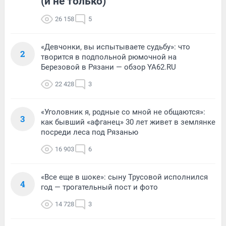
(и не только)
26 158
5
«Девчонки, вы испытываете судьбу»: что
2
творится в подпольной рюмочной на
Березовой в Рязани — обзор YA62.RU
22 428
3
«Уголовник я, родные со мной не общаются»:
3
как бывший «афганец» 30 лет живет в землянке
посреди леса под Рязанью
16 903
6
«Все еще в шоке»: сыну Трусовой исполнился
4
год — трогательный пост и фото
14 728
3