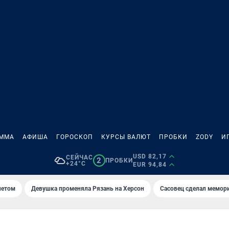
АММА
АФИША
ГОРОСКОП
КУРСЫ ВАЛЮТ
ПРОБКИ
ZODY
И
USD 82,17
СЕЙЧАС
2
ПРОБКИ
+24°C
EUR 94,84
летом
Девушка променяла Рязань на Херсон
Сасовец сделал мемор