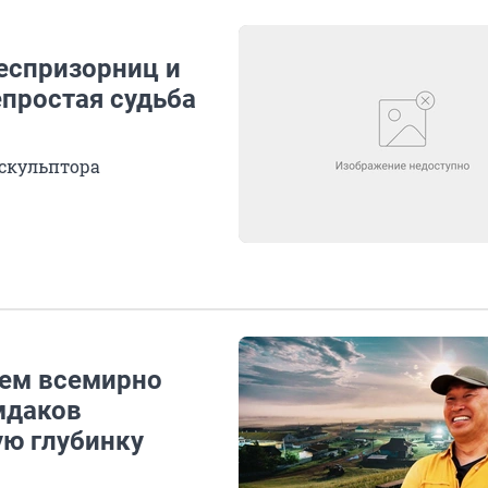
еспризорниц и
епростая судьба
скульптора
чем всемирно
мдаков
ую глубинку