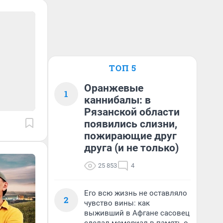
ТОП 5
Оранжевые
1
каннибалы: в
Рязанской области
появились слизни,
пожирающие друг
друга (и не только)
25 853
4
Его всю жизнь не оставляло
2
чувство вины: как
выживший в Афгане сасовец