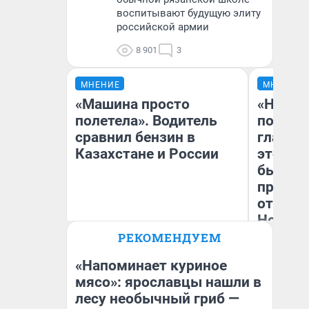
воспитывают будущую элиту
российской армии
8 901
3
МНЕНИЕ
МНЕНИЕ
«Машина просто
«Никог
полетела». Водитель
победи
сравнил бензин в
главны
Казахстане и России
этого г
бьет р
прокат
отзыв 
Нолана
РЕКОМЕНДУЕМ
Ст
Анатолий Кузнецов
Эк
«Напоминает куриное
мясо»: ярославцы нашли в
лесу необычный гриб —