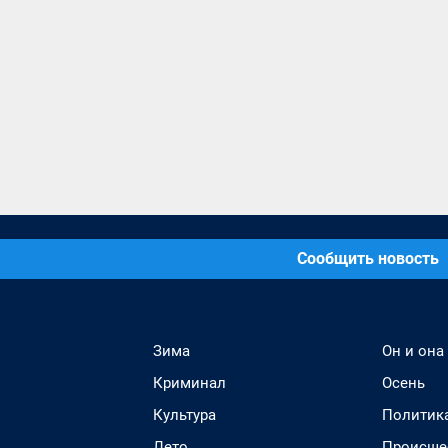
Сообщить новость
Зима
Он и она
Криминал
Осень
Культура
Политик
Лето
Происше