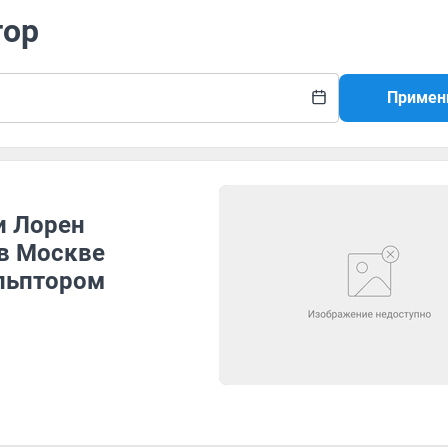
тор
Примен
и Лорен
 в Москве
льптором