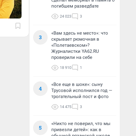
сделал мемориал в память о
погибшем разведбате
24 023
3
«Вам здесь не место»: что
3
скрывает рюмочная в
«Полетаевском»?
Журналистки YA62.RU
проверили на себе
18 910
1
«Все еще в шоке»: сыну
4
Трусовой исполнился год —
трогательный пост и фото
14 475
3
«Никто не поверил, что мы
5
привезли детей»: как в
обычной рязанской школе