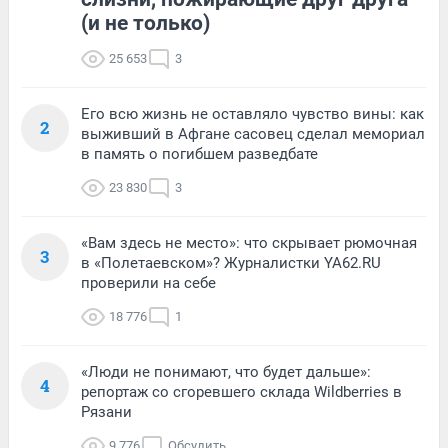
(и не только)
25 653
3
Его всю жизнь не оставляло чувство вины: как
2
выживший в Афгане сасовец сделал мемориал
в память о погибшем разведбате
23 830
3
«Вам здесь не место»: что скрывает рюмочная
3
в «Полетаевском»? Журналистки YA62.RU
проверили на себе
18 776
1
«Люди не понимают, что будет дальше»:
4
репортаж со сгоревшего склада Wildberries в
Рязани
9 776
Обсудить