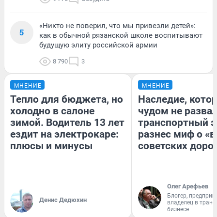
«Никто не поверил, что мы привезли детей»:
5
как в обычной рязанской школе воспитывают
будущую элиту российской армии
8 790
3
МНЕНИЕ
МНЕНИЕ
Тепло для бюджета, но
Наследие, кото
холодно в салоне
чудом не разва
зимой. Водитель 13 лет
транспортный э
ездит на электрокаре:
разнес миф о «
плюсы и минусы
советских доро
Олег Арефьев
Блогер, предприн
Денис Дедюхин
владелец в тран
бизнесе