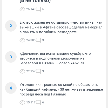
(и не только)
26 149
5
Его всю жизнь не оставляло чувство вины: как
2
выживший в Афгане сасовец сделал мемориал
в память о погибшем разведбате
24 305
3
«Девчонки, вы испытываете судьбу»: что
3
творится в подпольной рюмочной на
Березовой в Рязани — обзор YA62.RU
22 257
3
«Уголовник я, родные со мной не общаются»:
4
как бывший «афганец» 30 лет живет в землянке
посреди леса под Рязанью
15 117
6