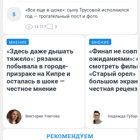
«Все еще в шоке»: сыну Трусовой исполнился
5
год — трогательный пост и фото
14 717
3
МНЕНИЕ
МНЕНИЕ
«Здесь даже дышать
«Финал не совпа
тяжело»: рязанка
ожиданиями»: с
побывала в городе-
смотреть филь
призраке на Кипре и
«Старый орел» 
осталась в шоке —
большом экран
честное мнение
честная реценз
Виктория Улитова
Надежда Губарь
РЕКОМЕНДУЕМ